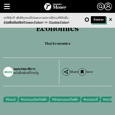
Search
Economics
Thai Economics
เราใช้คุ้กกี้
เพื่อให้ทุกคนได้ประสบการณ์การใช้งานที่ดียิ่งขึ้น
+ ก
- ก
รับทราบ
Light
Dark
ฟังข่าว
อ่านเพิ่มเติมคลิก(Privacy Policy)
และ
(Cookie Policy)
Economics
Thai Economics
กองบรรณาธิการ
Share
Save
หนังสือพิมพ์ไทยรัฐ
#
โออาร์
#
ตลาดมอไซค์ไฟฟ้า
#
จักรยานยนต์ไฟฟ้า
#
แบตเตอรี่
#
สถานีสล