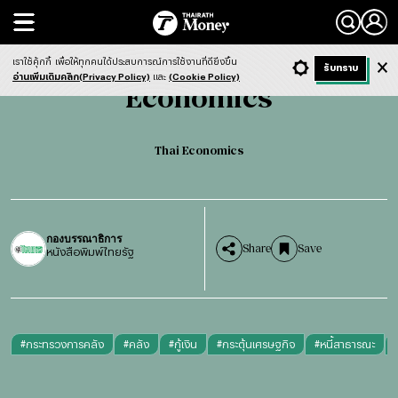
Search
Economics
Thai Economics
เราใช้คุ้กกี้
เพื่อให้ทุกคนได้ประสบการณ์การใช้งานที่ดียิ่งขึ้น
+ ก
- ก
รับทราบ
Light
Dark
ฟังข่าว
อ่านเพิ่มเติมคลิก(Privacy Policy)
และ
(Cookie Policy)
Economics
Thai Economics
กองบรรณาธิการ
Share
Save
หนังสือพิมพ์ไทยรัฐ
#
กระทรวงการคลัง
#
คลัง
#
กู้เงิน
#
กระตุ้นเศรษฐกิจ
#
หนี้สาธารณะ