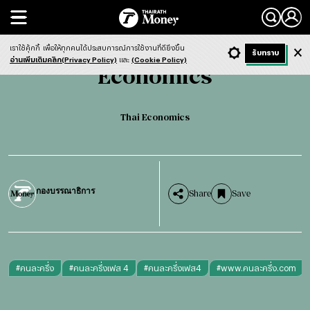
Search
Economics
Thai Economics
เราใช้คุ้กกี้
เพื่อให้ทุกคนได้ประสบการณ์การใช้งานที่ดียิ่งขึ้น
+ ก
- ก
รับทราบ
Light
Dark
ฟังข่าว
อ่านเพิ่มเติมคลิก(Privacy Policy)
และ
(Cookie Policy)
Economics
Thai Economics
กองบรรณาธิการ
Share
Save
#
คนละครึ่ง
#
คนละครึ่งเฟส 4
#
คนละครึ่งเฟส4
#
www.คนละครึ่ง.com