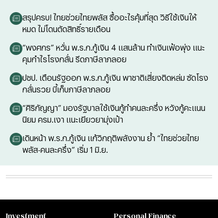
สรุปครบ! ไทยช่วยไทยพลัส ซื้ออะไรคุ้มที่สุด วิธีใช้เงินให้
หมด ไม่โดนตัดสิทธิ์รายเดือน
“พงศกร” หวั่น พ.ร.ก.กู้เงิน 4 แสนล้าน ทำเงินเฟ้อพุ่ง แนะ
คุมกำไรโรงกลั่น รีดภาษีลาภลอย
ปชป. เตือนรัฐออก พ.ร.ก.กู้เงิน พาชาติเสี่ยงติดหล่ม ซัดโรง
กลั่นรวย บี้เก็บภาษีลาภลอย
“ศิริกัญญา” มองรัฐบาลใช้เงินกู้ทำคนละครึ่ง หวังกู้คะแนน
นิยม ครม.เงา แนะเยียวยามุ่งเป้า
เดินหน้า พ.ร.ก.กู้เงิน แก้วิกฤติพลังงาน ย้ำ “ไทยช่วยไทย
พลัส-คนละครึ่ง” เริ่ม 1 มิ.ย.
Investment
Personal Finance