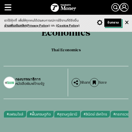
Search
Economics
Thai Economics
เราใช้คุ้กกี้
เพื่อให้ทุกคนได้ประสบการณ์การใช้งานที่ดียิ่งขึ้น
+ ก
- ก
รับทราบ
Light
Dark
ฟังข่าว
อ่านเพิ่มเติมคลิก(Privacy Policy)
และ
(Cookie Policy)
Economics
Thai Economics
กองบรรณาธิการ
Share
Save
หนังสือพิมพ์ไทยรัฐ
#
แฟรนไชส์
#
ฟื้นเศรษฐกิจ
#
สุราษฎร์ธานี
#
สินิตย์ เลิศไกร
#
กระทรวงพา