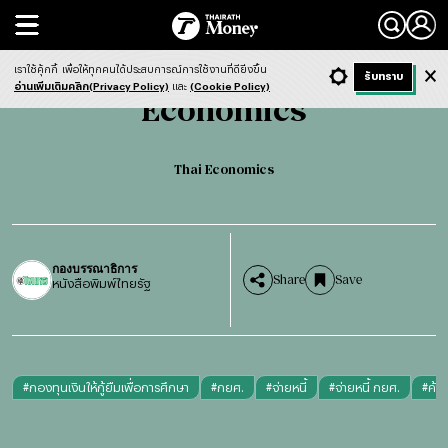
Search
Economics
Thai Economics
เราใช้คุ้กกี้
เพื่อให้ทุกคนได้ประสบการณ์การใช้งานที่ดียิ่งขึ้น
+ ก
- ก
รับทราบ
Light
Dark
ฟังข่าว
อ่านเพิ่มเติมคลิก(Privacy Policy)
และ
(Cookie Policy)
Economics
Thai Economics
กองบรรณาธิการ
Share
Save
หนังสือพิมพ์ไทยรัฐ
#
กองทุนเงินให้กู้ยืมเพื่อการศึกษา
#
กยศ.
#
จ่ายหนี้
#
จ่ายหนี้ กยศ.
#
ค้า