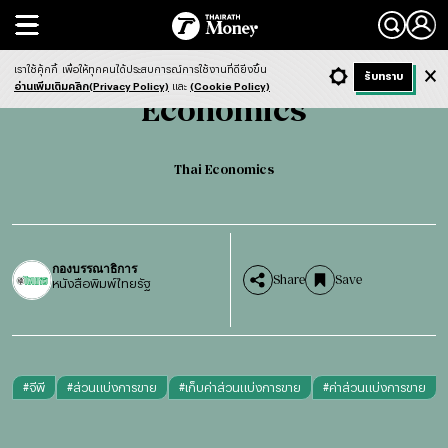
Search
Economics
Thai Economics
เราใช้คุ้กกี้
เพื่อให้ทุกคนได้ประสบการณ์การใช้งานที่ดียิ่งขึ้น
+ ก
- ก
รับทราบ
Light
Dark
ฟังข่าว
อ่านเพิ่มเติมคลิก(Privacy Policy)
และ
(Cookie Policy)
Economics
Thai Economics
กองบรรณาธิการ
Share
Save
หนังสือพิมพ์ไทยรัฐ
#
จีพี
#
ส่วนแบ่งการขาย
#
เก็บค่าส่วนแบ่งการขาย
#
ค่าส่วนแบ่งการขาย