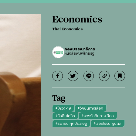
Economics
Thai Economics
กองบรรณาธิการ
หนังสือพิมพ์ไทยรัฐ
Tag
#
โควิด-19
#
วัคซีนทางเลือก
#
วัคซีนโควิด
#
จองวัคซีนทางเลือก
#
ธนาธิป ศุภประดิษฐ์
#
เรืองโรจน์ พูนผล