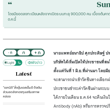
“
Su
โดยมียอดลงทะเบียนหลังจากเปิดระบบทะลุ 900,000 คน เบื้องต้นคาด
ต.ค.นี้
นายแพทย์ธนาธิป ศุภประดิษฐ์ ประธ
+ ก
ก
- ก
บริษัทได้เริ่มเปิดให้ประชาชนที
ฟังข่าว
Light
Dark
ตั้งแต่วันที่ 1 มิ.ย.ที่ผ่านมา 
Latest
จะสามารถนำเข้าวัคซีนทางเลือกผ่า
ประชาชนชำระค่าวัคซีนผ่านระบบ 
“เอกนิติ”สั่งอุ้มเอสเอ็มอี ดึงเงิน
ส่วนลดส่งกองทุนเสริมสภาพ
ได้ภายในเดือน ธ.ค.64 จะคืนเงินใ
คล่อง
Antibody (nAb) หรือการตรวจปริม