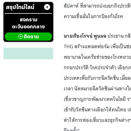
สัปดาห์ ที่สามารถบ่งบอกถึงประสิท
สรุปไทม์ไลน์
ความเชื่อมั่นในการป้องกันโรค
สงคราม
ตะวันออกกลาง
นายเรืองโรจน์ พูนผล
ประธาน กสิก
ติดตาม
THG สร้างแพลตฟอร์ม เพื่อเป็นช
พยาบาลในเครือข่ายของโรงพยาบา
กรอกประวัติ โรคประจำตัว เลือกภาค
ประเทศเพื่อรับการฉีดวัคซีน เมื
เวลา นัดหมายฉีดวัคซีนผ่านทางไ
เชี่ยวชาญการพัฒนาเทคโนโลยี รวม
เข้ารับวัคซีนทางเลือกให้คนไทย เร่
ทำให้การท่องเที่ยวและธุรกิจต่า
อีกครั้ง”.