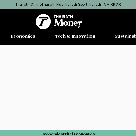
Thairath Online
Thairath Plus
Thairath Sport
Thairath TV
MIRROR
Economics
Tech & Innovation
Sustainab
Economics
Thai Economics