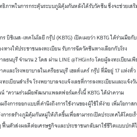
ธิภาพในการกระตุ้นระบบภูมิคุ้มกันหลังได้รับวัคซีน ซึ่งจะช่วยเสริ
ร บิซิเนส-เทคโนโลยี กรุ๊ป (KBTG) เปิดเผยว่า KBTG ได้ร่วมมือกับ
่องทางให้ประชาชนลงทะเบียน รับการฉีดวัคซีนทางเลือกกับโรง
ลธนบุรี จำนวน 2 โดส ผ่าน LINE @THGinfo โดยผู้ลงทะเบียนเพี
และโรงพยาบาลในเครือธนบุรี เฮลท์แคร์ กรุ๊ป ที่มีอยู่ 17 แห่งทั่ว
่อลงทะเบียนสำเร็จ โรงพยาบาลจะแจ้งเลขที่การลงทะเบียนและแจ้งวั
ลน์ “ความร่วมมือพัฒนาแพลตฟอร์มครั้งนี้ KBTG ได้นำความ
ถึงการออกแบบที่คำนึงถึงการใช้งานของผู้ใช้ให้ง่าย เพิ่มโอกาส
งการสร้างภูมิคุ้มกันหมู่ให้เกิดขึ้นเพื่อสามารถเปิดประเทศได้โดยเร็
งๆ ฟื้นตัวส่งผลดีต่อเศรษฐกิจและประชาชนกลับมาใช้ชีวิตแบบปกติไ