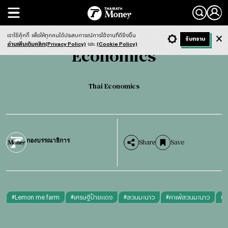
Search
Economics
Thai Economics
เราใช้คุ้กกี้
เพื่อให้ทุกคนได้ประสบการณ์การใช้งานที่ดียิ่งขึ้น
+ ก
- ก
รับทราบ
Light
Dark
ฟังข่าว
อ่านเพิ่มเติมคลิก(Privacy Policy)
และ
(Cookie Policy)
Economics
Thai Economics
กองบรรณาธิการ
Share
Save
#
Lemon me farm
#
เศรษฐีป้ายแดง
#
สวนมะนาว
#
คาเฟ่สวนมะนาว
#
ม