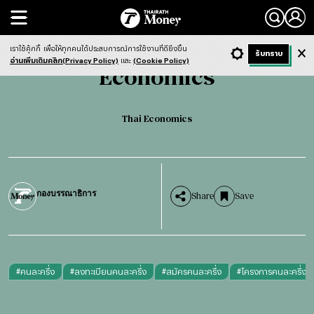
Search
Economics
Thai Economics
เราใช้คุ้กกี้
เพื่อให้ทุกคนได้ประสบการณ์การใช้งานที่ดียิ่งขึ้น
+ ก
- ก
รับทราบ
Light
Dark
ฟังข่าว
อ่านเพิ่มเติมคลิก(Privacy Policy)
และ
(Cookie Policy)
Economics
Thai Economics
กองบรรณาธิการ
Share
Save
#
คนละครึ่ง
#
ลงทะเบียนคนละครึ่ง
#
สมัครคนละครึ่ง
#
โครงการคนละครึ่ง