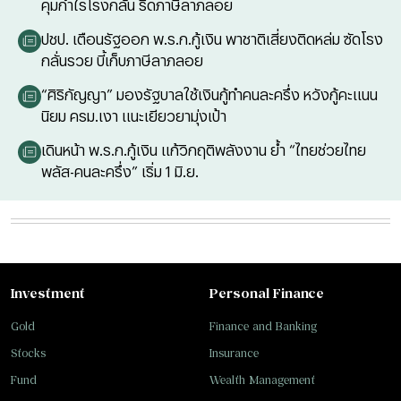
คุมกำไรโรงกลั่น รีดภาษีลาภลอย
ปชป. เตือนรัฐออก พ.ร.ก.กู้เงิน พาชาติเสี่ยงติดหล่ม ซัดโรง
กลั่นรวย บี้เก็บภาษีลาภลอย
“ศิริกัญญา” มองรัฐบาลใช้เงินกู้ทำคนละครึ่ง หวังกู้คะแนน
นิยม ครม.เงา แนะเยียวยามุ่งเป้า
เดินหน้า พ.ร.ก.กู้เงิน แก้วิกฤติพลังงาน ย้ำ “ไทยช่วยไทย
พลัส-คนละครึ่ง” เริ่ม 1 มิ.ย.
Investment
Personal Finance
Gold
Finance and Banking
Stocks
Insurance
Fund
Wealth Management