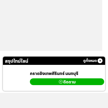
สรุปไทม์ไลน์
ดูทั้งหมด
กราดยิงเทพศิรินทร์ นนทบุรี
ติดตาม