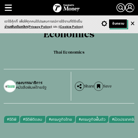
Search
Economics
Thai Economics
เราใช้คุ้กกี้
เพื่อให้ทุกคนได้ประสบการณ์การใช้งานที่ดียิ่งขึ้น
+ ก
- ก
รับทราบ
Light
Dark
ฟังข่าว
อ่านเพิ่มเติมคลิก(Privacy Policy)
และ
(Cookie Policy)
Economics
Thai Economics
กองบรรณาธิการ
Share
Save
หนังสือพิมพ์ไทยรัฐ
#
จีดีพี
#
จีดีพีติดลบ
#
เศรษฐกิจไทย
#
เศรษฐกิจฟื้นตัว
#
เปิดประเทศรับนั