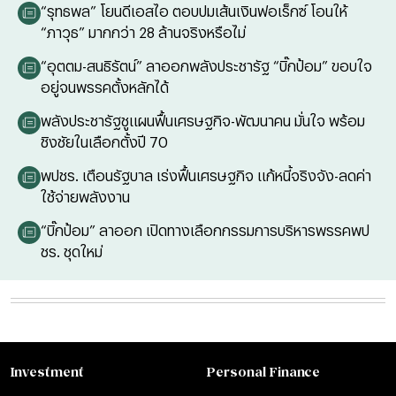
“รุทธพล” โยนดีเอสไอ ตอบปมเส้นเงินฟอเร็กซ์ โอนให้
“ภาวุธ” มากกว่า 28 ล้านจริงหรือไม่
“อุตตม-สนธิรัตน์” ลาออกพลังประชารัฐ “บิ๊กป้อม” ขอบใจ
อยู่จนพรรคตั้งหลักได้
พลังประชารัฐชูแผนฟื้นเศรษฐกิจ-พัฒนาคน มั่นใจ พร้อม
ชิงชัยในเลือกตั้งปี 70
พปชร. เตือนรัฐบาล เร่งฟื้นเศรษฐกิจ แก้หนี้จริงจัง-ลดค่า
ใช้จ่ายพลังงาน
“บิ๊กป้อม” ลาออก เปิดทางเลือกกรรมการบริหารพรรคพป
ชร. ชุดใหม่
Investment
Personal Finance