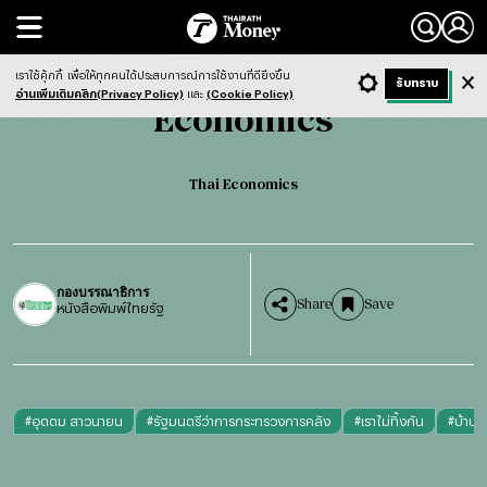
Search
Economics
Thai Economics
เราใช้คุ้กกี้
เพื่อให้ทุกคนได้ประสบการณ์การใช้งานที่ดียิ่งขึ้น
+ ก
- ก
รับทราบ
Light
Dark
ฟังข่าว
อ่านเพิ่มเติมคลิก(Privacy Policy)
และ
(Cookie Policy)
Economics
Thai Economics
กองบรรณาธิการ
Share
Save
หนังสือพิมพ์ไทยรัฐ
#
อุตตม สาวนายน
#
รัฐมนตรีว่าการกระทรวงการคลัง
#
เราไม่ทิ้งกัน
#
บ้านดี