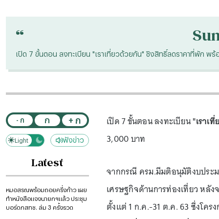
“
Su
เปิด 7 ขั้นตอน ลงทะเบียน "เราเที่ยวด้วยกัน" ชิงสิทธิ์ลดราคาที่พัก พ
เปิด 7 ขั้นตอน ลงทะเบียน
"เราเที
+ ก
ก
- ก
3,000 บาท
ฟังข่าว
Light
Dark
Latest
จากกรณี ครม.มีมติอนุมัติงบประม
เศรษฐกิจด้านการท่องเที่ยว หลั
หมอสรณพร้อมถอยครึ่งก้าว เผย
ทำหนังสือแจงนายกฯแล้ว ประชุม
ตั้งแต่ 1 ก.ค.-31 ต.ค. 63 ซึ่งโคร
บอร์ดกสทช. ล่ม 3 ครั้งรวด