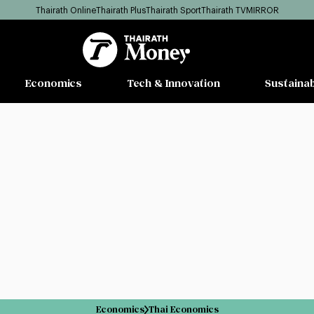
Thairath Online
Thairath Plus
Thairath Sport
Thairath TV
MIRROR
Economics
Tech & Innovation
Sustainab
Economics
Thai Economics