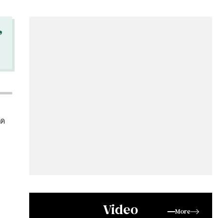
“
ุด
Video
More