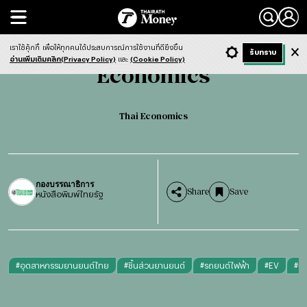
Search
Economics
Thai Economics
เราใช้คุ้กกี้
เพื่อให้ทุกคนได้ประสบการณ์การใช้งานที่ดียิ่งขึ้น
+ ก
- ก
รับทราบ
Light
Dark
ฟังข่าว
อ่านเพิ่มเติมคลิก(Privacy Policy)
และ
(Cookie Policy)
Economics
Thai Economics
กองบรรณาธิการ
Share
Save
หนังสือพิมพ์ไทยรัฐ
#
อุตสาหกรรมยานยนต์ไทย
#
ชิ้นส่วนยานยนต์
#
รถยนต์ไฟฟ้า
#
EV
#
แถ