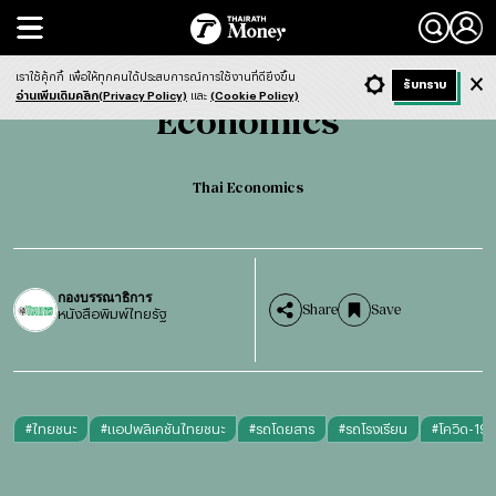
Search
Economics
Thai Economics
เราใช้คุ้กกี้
เพื่อให้ทุกคนได้ประสบการณ์การใช้งานที่ดียิ่งขึ้น
+ ก
- ก
รับทราบ
Light
Dark
ฟังข่าว
อ่านเพิ่มเติมคลิก(Privacy Policy)
และ
(Cookie Policy)
Economics
Thai Economics
กองบรรณาธิการ
Share
Save
หนังสือพิมพ์ไทยรัฐ
#
ไทยชนะ
#
แอปพลิเคชันไทยชนะ
#
รถโดยสาร
#
รถโรงเรียน
#
โควิด-19