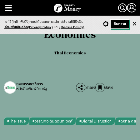
Search
Economics
Thai Economics
เราใช้คุ้กกี้
เพื่อให้ทุกคนได้ประสบการณ์การใช้งานที่ดียิ่งขึ้น
+ ก
- ก
รับทราบ
Light
Dark
ฟังข่าว
อ่านเพิ่มเติมคลิก(Privacy Policy)
และ
(Cookie Policy)
Economics
Thai Economics
กองบรรณาธิการ
Share
Save
หนังสือพิมพ์ไทยรัฐ
#
The Issue
#
วรรณกิจ ตันติฉันทะวงศ์
#
Digital Disruption
#
ดิจิทัล ดิสรั