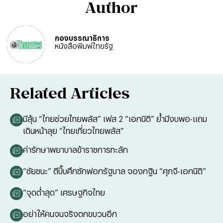
Author
กองบรรณาธิการ
หนังสือพิมพ์ไทยรัฐ
Related Articles
มีลุ้น “ไทยช่วยไทยพลัส” เฟส 2 “เอกนิติ” ย้ำมีงบพอ-แถม
เดินหน้าลุย “ไทยเที่ยวไทยพลัส”
ค่ารักษาพยาบาลข้าราชการทะลัก
“ชัยชนะ” ตีปี๊บศึกซักฟอกรัฐบาล จองกฐิน “ศุภจี-เอกนิติ”
“จุดต่ำสุด” เศรษฐกิจไทย
อย่าให้คนจนจริงตกขบวนอีก