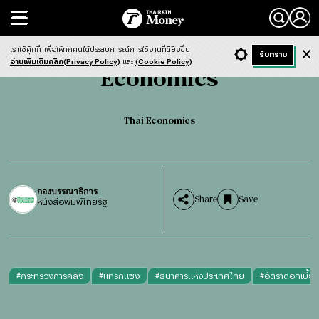
Search
Economics
Thai Economics
เราใช้คุ้กกี้
เพื่อให้ทุกคนได้ประสบการณ์การใช้งานที่ดียิ่งขึ้น
+ ก
- ก
รับทราบ
Light
Dark
ฟังข่าว
อ่านเพิ่มเติมคลิก(Privacy Policy)
และ
(Cookie Policy)
Economics
Thai Economics
กองบรรณาธิการ
Share
Save
หนังสือพิมพ์ไทยรัฐ
#
กระทรวงการคลัง
#
แทรกแซง
#
ธนาคารแห่งประเทศไทย
#
อัตราดอกเบี้ย