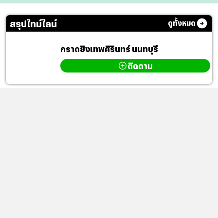
สรุปไทม์ไลน์
ดูทั้งหมด
กราดยิงเทพศิรินทร์ นนทบุรี
ติดตาม