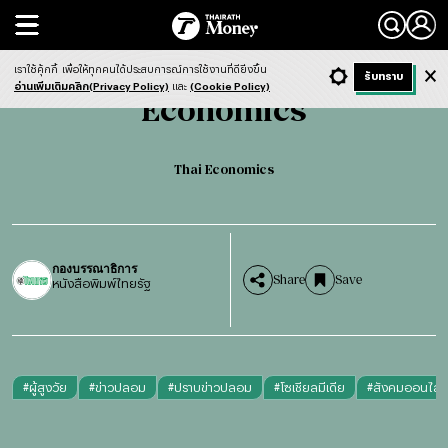
Search
Economics
Thai Economics
เราใช้คุ้กกี้
เพื่อให้ทุกคนได้ประสบการณ์การใช้งานที่ดียิ่งขึ้น
+ ก
- ก
รับทราบ
Light
Dark
ฟังข่าว
อ่านเพิ่มเติมคลิก(Privacy Policy)
และ
(Cookie Policy)
Economics
Thai Economics
กองบรรณาธิการ
Share
Save
หนังสือพิมพ์ไทยรัฐ
#
ผู้สูงวัย
#
ข่าวปลอม
#
ปราบข่าวปลอม
#
โซเชียลมีเดีย
#
สังคมออนไล