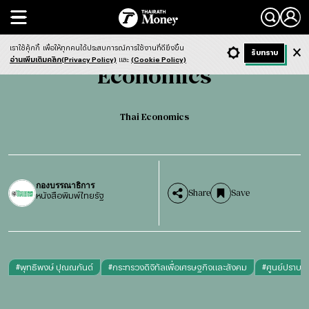
Search
Economics
Thai Economics
เราใช้คุ้กกี้
เพื่อให้ทุกคนได้ประสบการณ์การใช้งานที่ดียิ่งขึ้น
+ ก
- ก
รับทราบ
Light
Dark
ฟังข่าว
อ่านเพิ่มเติมคลิก(Privacy Policy)
และ
(Cookie Policy)
Economics
Thai Economics
กองบรรณาธิการ
Share
Save
หนังสือพิมพ์ไทยรัฐ
#
พุทธิพงษ์ ปุณณกันต์
#
กระทรวงดิจิทัลเพื่อเศรษฐกิจและสังคม
#
ศูนย์ปราบข