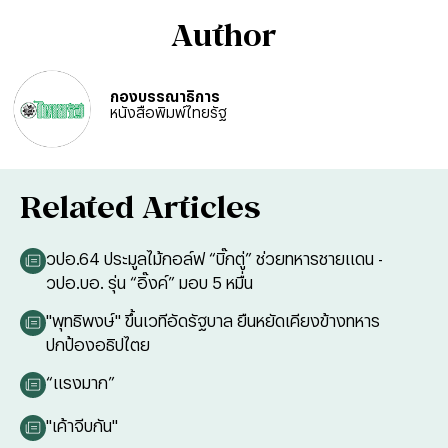
Author
กองบรรณาธิการ
หนังสือพิมพ์ไทยรัฐ
Related Articles
วปอ.64 ประมูลไม้กอล์ฟ “บิ๊กตู่” ช่วยทหารชายแดน -
วปอ.บอ. รุ่น “อิ๊งค์” มอบ 5 หมื่น
"พุทธิพงษ์" ขึ้นเวทีอัดรัฐบาล ยืนหยัดเคียงข้างทหาร
ปกป้องอธิปไตย
“แรงมาก”
"เค้าจีบกัน"