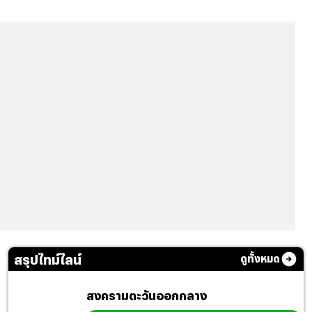
สรุปไทม์ไลน์
ดูทั้งหมด
สงครามตะวันออกกลาง