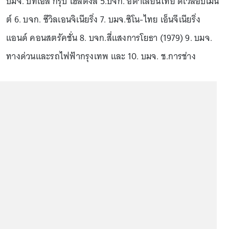
บมจ. บีทีเอส กรุ๊ป โฮลดิ้งส์ 5.บจก. อิตาเลียนไทย ดีเวล๊อปเมน
ต์ 6. บจก. ซีวิลเอนจิเนียริ่ง 7. บมจ.ซิโน-ไทย เอ็นจีเนียริ่ง
แอนด์ คอนสตรัคชั่น 8. บจก.สี่แสงการโยธา (1979) 9. บมจ.
ทางด่วนและรถไฟฟ้ากรุงเทพ และ 10. บมจ. ช.การช่าง