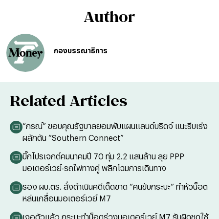
Author
กองบรรณาธิการ
Related Articles
“กรณ์” ขอบคุณรัฐบาลยอมพับแผนแลนด์บริดจ์ แนะรีบเร่ง
ผลักดัน “Southern Connect”
บิ๊กโปรเจกต์คมนาคมปี 70 ทุ่ม 2.2 แสนล้าน ลุย PPP
มอเตอร์เวย์-รถไฟทางคู่ พลิกโฉมการเดินทาง
รอง ผบ.ตร. สั่งดำเนินคดีเด็ดขาด “คนขับกระบะ” ทำหัวน็อต
หล่นเกลื่อนมอเตอร์เวย์ M7
เจอตัวแล้ว กระบะทำน็อตร่วงมอเตอร์เวย์ M7 รับผิดชดใช้