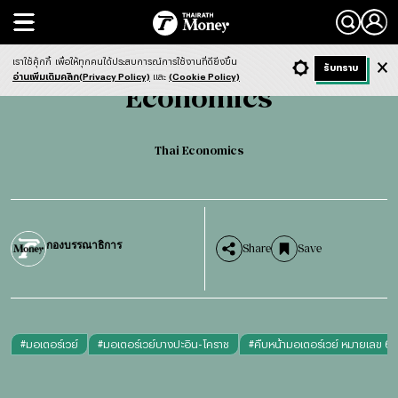
Search
Economics
Thai Economics
เราใช้คุ้กกี้
เพื่อให้ทุกคนได้ประสบการณ์การใช้งานที่ดียิ่งขึ้น
+ ก
- ก
รับทราบ
Light
Dark
ฟังข่าว
อ่านเพิ่มเติมคลิก(Privacy Policy)
และ
(Cookie Policy)
Economics
Thai Economics
กองบรรณาธิการ
Share
Save
#
มอเตอร์เวย์
#
มอเตอร์เวย์บางปะอิน-โคราช
#
คืบหน้ามอเตอร์เวย์ หมายเลข 6