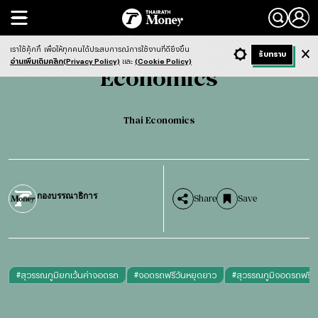
Search
Economics
Thai Economics
เราใช้คุ้กกี้
เพื่อให้ทุกคนได้ประสบการณ์การใช้งานที่ดียิ่งขึ้น
+ ก
- ก
รับทราบ
Light
Dark
ฟังข่าว
อ่านเพิ่มเติมคลิก(Privacy Policy)
และ
(Cookie Policy)
Economics
Thai Economics
กองบรรณาธิการ
Share
Save
#
สุวรรณภูมิยกเว้นค่าจอดรถ
#
จอดรถฟรีวันหยุดยาว
#
สุวรรณภูมิจอดรถฟรี