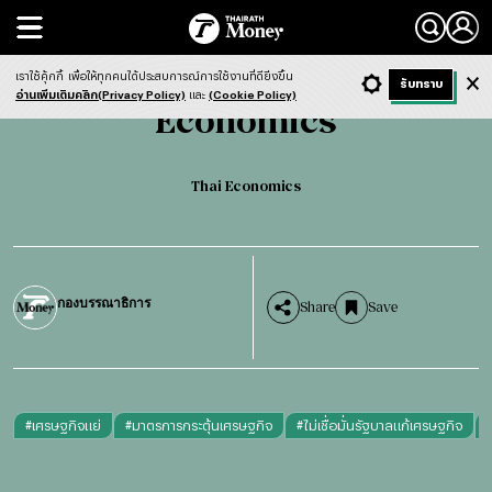
Search
Economics
Thai Economics
เราใช้คุ้กกี้
เพื่อให้ทุกคนได้ประสบการณ์การใช้งานที่ดียิ่งขึ้น
+ ก
- ก
รับทราบ
Light
Dark
ฟังข่าว
อ่านเพิ่มเติมคลิก(Privacy Policy)
และ
(Cookie Policy)
Economics
Thai Economics
กองบรรณาธิการ
Share
Save
#
เศรษฐกิจแย่
#
มาตรการกระตุ้นเศรษฐกิจ
#
ไม่เชื่อมั่นรัฐบาลแก้เศรษฐกิจ