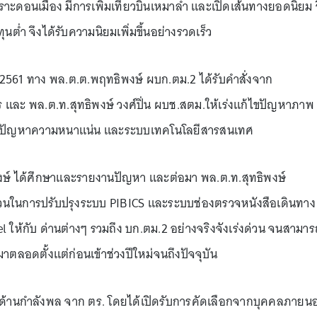
พราะดอนเมือง มีการเพิ่มเที่ยวบินเหมาลำ และเปิดเส้นทางยอดนิยม 
ุนต่ำ จึงได้รับความนิยมเพิ่มขึ้นอย่างรวดเร็ว
ี 2561 ทาง พล.ต.ต.พฤทธิพงษ์ ผบก.ตม.2 ได้รับคำสั่งจาก
ร และ พล.ต.ท.สุทธิพงษ์ วงศ์ปิ่น ผบช.สตม.ให้เร่งแก้ไขปัญหาภาพ
ะปัญหาความหนาแน่น และระบบเทคโนโลยีสารสนเทศ
พงษ์ ได้ศึกษาและรายงานปัญหา และต่อมา พล.ต.ท.สุทธิพงษ์
่วนในการปรับปรุงระบบ PIBICS และระบบช่องตรวจหนังสือเดินทาง
l ให้กับ ด่านต่างๆ รวมถึง บก.ตม.2 อย่างจริงจังเร่งด่วน จนสามาร
ตลอดตั้งแต่ก่อนเข้าช่วงปีใหม่จนถึงปัจจุบัน
ุนด้านกำลังพล จาก ตร. โดยได้เปิดรับการคัดเลือกจากบุคคลภายน