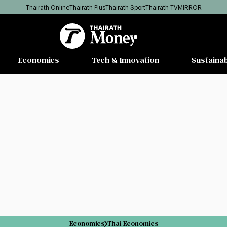
Thairath Online
Thairath Plus
Thairath Sport
Thairath TV
MIRROR
Economics
Tech & Innovation
Sustainab
Economics
Thai Economics