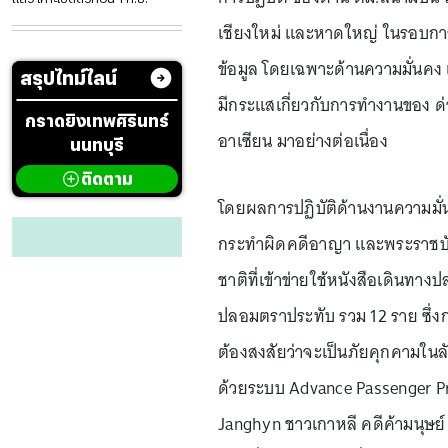
เชียงใหม่ และหาดใหญ่ ในรอบการท
ข้อมูล โดยเฉพาะด้านความมั่นคง 
สรุปไทม์ไลน์
มีกระแสเกี่ยวกับการทำงานของ ด
กราดยิงเทพศิรินทร์
อาเซียน มาอย่างต่อเนื่อง
นนทบุรี
ติดตาม
โดยผลการปฏิบัติด้านงานความมั่นคง
กระทำผิดคดีอาญา และพระราชบัญญั
ชาติที่เข้าข่ายใช้หนังสือเดินท
ปลอมตราประทับ รวม 12 ราย ซึ่งก
ต้องสงสัยว่าจะเป็นภัยคุกคามใน
ด้วยระบบ Advance Passenger Pr
Janghyn ชาวเกาหลี คดีค้ามนุษย์ 