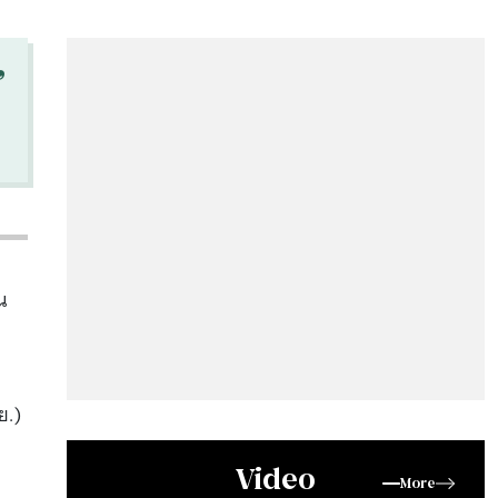
“
น
ย.)
Video
More