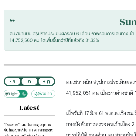
“
Su
ตม.สนามบิน สรุปการประเมินผลรอบ 6 เดือน ภาพรวมการเดินทางเข้า-อ
14,752,560 คน โตเพิ่มขึ้นกว่าปีที่แล้วถึง 31.33%
ตม.สนามบิน สรุปการประเมินผลรอ
+ ก
ก
- ก
41,952,051 คน เป็นชาวต่างชาติ 14
ฟังข่าว
Light
Dark
Latest
เมื่อวันที่ 17 มิ.ย.61 พ.ต.อ.เชิงร
กองบังคับการตรวจคนเข้าเมือง 2 
"ไชยชนก" เผยอัยการสูงสุดส่ง
คืนสัญญาแก้ไข TH AI Passport
การปฏิบัติ ของด่าน ตม.สนามบิน ใ
แล้ว เคาะเปิดตัวก่อน 1 ก.ย.