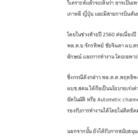
วิเคราะห์แล้วจะเห็นว่า อาจเป็นเ
เกาหลี ญี่ปุ่น และมีสายการบินต้นท
โดยในช่วงท้ายปี 2560 ต่อเนื่องป
พล.ต.อ.จักรทิพย์ ชัยจินดา ผบ.ต
ลักษณ์ และการทำงาน โดยเฉพา
ซึ่งกรณีดังกล่าว พล.ต.ต.พฤทธิ
ผบช.สตม.ได้ถือเป็นนโยบายเร่งด
อัตโนมัติ หรือ Autometic channe
รองรับการทำงานได้โดยไม่ติดขัดมา
นอกจากนั้น ยังได้รับการสนับสน