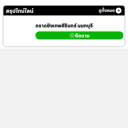
สรุปไทม์ไลน์
ดูทั้งหมด
กราดยิงเทพศิรินทร์ นนทบุรี
ติดตาม