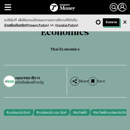
Search
Economics
Thai Economics
เราใช้คุ้กกี้
เพื่อให้ทุกคนได้ประสบการณ์การใช้งานที่ดียิ่งขึ้น
+ ก
- ก
รับทราบ
Light
Dark
ฟังข่าว
อ่านเพิ่มเติมคลิก(Privacy Policy)
และ
(Cookie Policy)
Economics
Thai Economics
กองบรรณาธิการ
Share
Save
หนังสือพิมพ์ไทยรัฐ
#
แอร์พอร์ตลิงก์
#
แอร์พอร์ต เรล ลิงก์
#
รถไฟฟ้า
#
รถไฟฟ้าแอร์พอร์ตลิงก์