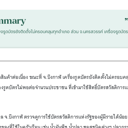
mmary
ครื่องรูดบัตรยังติดตั้งไม่ครอบคลุมทุกอำเภอ ส่วน จ.นครสวรรค์ เครื่องรูดบัตร
อสินค้าต่อเนื่อง ขณะที่ จ.บึงกาฬ เครื่องรูดบัตรยังติดตั้งไม่ครอบคล
องรูดบัตรไม่พอต่อจำนวนประชาชน ที่เข้ามาใช้สิทธิ์บัตรสวัสดิการแ
ศรีวิไล จ.บึงกาฬ ตรวจดูการใช้บัตรสวัสดิการแห่งรัฐของผู้มีรายได้น้อย
งของที่ใช้ในครัวเรือน เช่น น้ำมันพืช น้ำปลา ซอสชนิดต่างๆ ปลากร