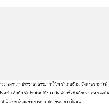
อข่าวรายงานว่า ประชาชนชาวปากน้ำโพ อำเภอเมือง ยังคงออกมาใช้
ยกันอย่างคึกคัก ซึ่งส่วนใหญ่ยังคงเน้นเลือกซื้อสินค้าประเภท ของกิน
ซอส น้ำตาล น้ำมันพืช ข้าวสาร ปลากระป๋อง เป็นต้น