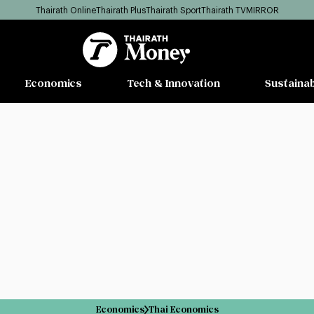
Thairath Online
Thairath Plus
Thairath Sport
Thairath TV
MIRROR
Economics
Tech & Innovation
Sustainab
Economics
Thai Economics