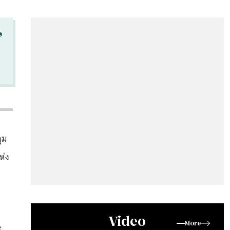
“
ุม
ห่ง
Video
More
ะ