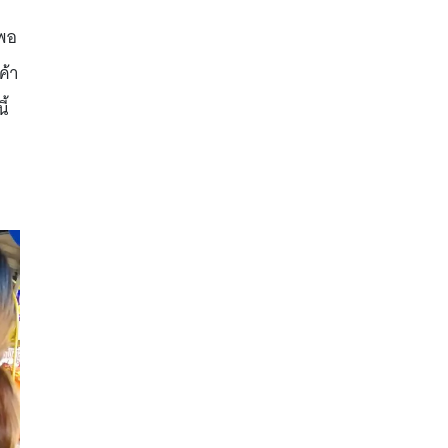
งพอ
ค้า
ี้