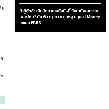
ิ่ม
ถ้ารู้ตัวช้า เงินน้อย แถมยังมีหนี้ วัยเกษียณเราจะ
รอดไหม? กับ ฟ้า ญาดา x ลูกหมู นฤมล I Money
Issue EP.63
มด
่อ