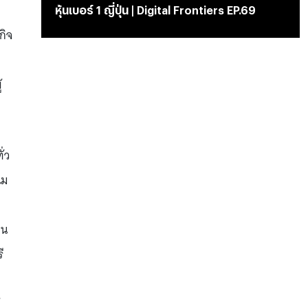
หุ้นเบอร์ 1 ญี่ปุ่น | Digital Frontiers EP.69
กิจ
้
่ว
นม
าน
ี