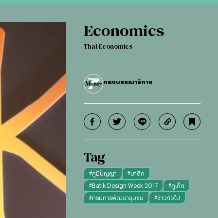
Economics
Thai Economics
กองบรรณาธิการ
Tag
#
ภูมิปัญญา
#
บาติก
#
Batik Design Week 2017
#
ภูเก็ต
#
กรมการพัฒนาชุมชน
#
ข่าวทั่วไป