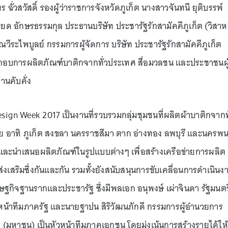
ฉั่วสวัสดิ์ รองผู้ว่าราชการจังหวัดภูเก็ต นางสาวจันทนี ยุติบรรพ์
ยด อักษรธรรมกุล ประธานบริษัท ประชารัฐรักสามัคคีภูเก็ต (วิสาห
ณวีระไพบูลย์ กรรมการผู้จัดการ บริษัท ประชารัฐรักสามัคคีภูเก็ต
ประกอบการผลิตภัณฑ์บาติกจากทั่วประเทศ สื่อมวลชน และประชาชนผู
งานคับคั่ง
sign Week 2017 เป็นงานที่รวบรวมกลุ่มชุมชนที่ผลิตผ้าบาติกจากทั
 อาทิ ภูเก็ต สงขลา นครราชสีมา ตาก อ่างทอง ลพบุรี และนครพ
และนำเสนอผลิตภัณฑ์ในรูปแบบต่างๆ เพื่อสร้างเครือข่ายการผลิต
งเสริมซึ่งกันและกัน รวมทั้งยังสนับสนุนการขับเคลื่อนการดำเนินง
ิจฐานรากและประชารัฐ ซึ่งมีพลเอก อนุพงษ์ เผ่าจินดา รัฐมนตร
น้าทีมภาครัฐ และนายฐาปน สิริวัฒนภักดี กรรมการผู้อำนวยการ
 (มหาชน) เป็นหัวหน้าทีมภาคเอกชน โดยมุ่งเน้นการสร้างรายได้ให้