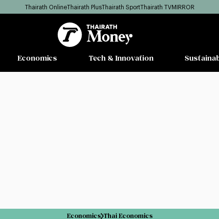
Thairath Online
Thairath Plus
Thairath Sport
Thairath TV
MIRROR
Economics
Tech & Innovation
Sustainab
Economics
Thai Economics