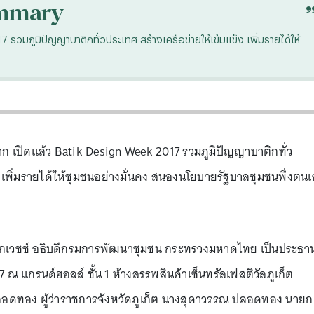
mmary
รวมภูมิปัญญาบาติกทั่วประเทศ สร้างเครือข่ายให้เข้มแข็ง เพิ่มรายได้ให้
าก เปิดแล้ว Batik Design Week 2017 รวมภูมิปัญญาบาติกทั่ว
ง เพิ่มรายได้ให้ชุมชนอย่างมั่นคง สนองนโยบายรัฐบาลชุมชนพึ่งตน
ตดิลกเวชช์ อธิบดีกรมการพัฒนาชุมชน กระทรวงมหาดไทย เป็นประธา
ณ แกรนด์ฮอลล์ ชั้น 1 ห้างสรรพสินค้าเซ็นทรัลเฟสติวัลภูเก็ต
ปลอดทอง ผู้ว่าราชการจังหวัดภูเก็ต นางสุดาวรรณ ปลอดทอง นายก