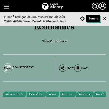
Search
Economics
Thai Economics
เราใช้คุ้กกี้
เพื่อให้ทุกคนได้ประสบการณ์การใช้งานที่ดียิ่งขึ้น
+ ก
- ก
รับทราบ
Light
Dark
ฟังข่าว
อ่านเพิ่มเติมคลิก(Privacy Policy)
และ
(Cookie Policy)
Economics
Thai Economics
กองบรรณาธิการ
Share
Save
#
ขึ้นราคาน้ำมัน
#
ราคาน้ำมัน
#
ปตท.
#
บางจาก
#
ขึ้นดีเซล
#
ข่าวทั่วไป