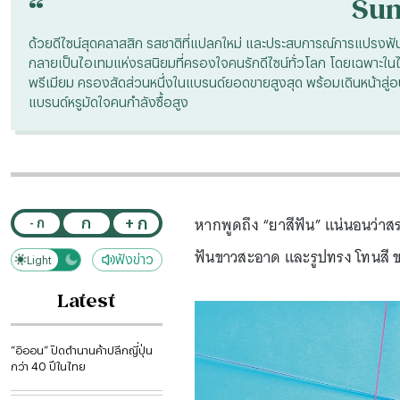
“
Su
ด้วยดีไซน์สุดคลาสสิก รสชาติที่แปลกใหม่ และประสบการณ์การแปรงฟันท
กลายเป็นไอเทมแห่งรสนิยมที่ครองใจคนรักดีไซน์ทั่วโลก โดยเฉพาะในไทย
พรีเมียม ครองสัดส่วนหนึ่งในแบรนด์ยอดขายสูงสุด พร้อมเดินหน้าสู
แบรนด์หรูมัดใจคนกำลังซื้อสูง
หากพูดถึง “ยาสีฟัน” แน่นอนว่าส
+ ก
ก
- ก
ฟันขาวสะอาด และรูปทรง โทนสี 
ฟังข่าว
Light
Dark
Latest
“อิออน” ปิดตำนานค้าปลีกญี่ปุ่น
กว่า 40 ปีในไทย