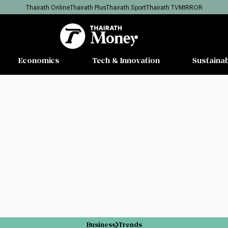
Thairath Online
Thairath Plus
Thairath Sport
Thairath TV
MIRROR
Economics
Tech & Innovation
Sustainab
Business
Trends