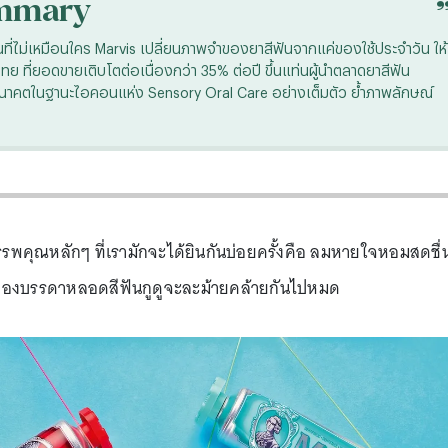
mmary
ี่ไม่เหมือนใคร Marvis เปลี่ยนภาพจำของยาสีฟันจากแค่ของใช้ประจำวัน ให้
 ที่ยอดขายเติบโตต่อเนื่องกว่า 35% ต่อปี ขึ้นแท่นผู้นำตลาดยาสีฟัน
่อนาคตในฐานะไอคอนแห่ง Sensory Oral Care อย่างเต็มตัว ย้ำภาพลักษณ์
รรพคุณหลักๆ ที่เรามักจะได้ยินกันบ่อยครั้งคือ ลมหายใจหอมสดชื่
ของบรรดาหลอดสีฟันกูดูจะละม้ายคล้ายกันไปหมด