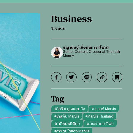
Business
Trends
ชญานิษฐ์ เชื้อกสิการ (โฟม)
Senior Content Creator at Thairath
Money
Tag
#
อิสริยะ คูหาเปรมกิจ
#
แบรนด์ Marvis
#
ยาสีฟัน Marvis
#
Marvis Thailand
#
ยาสีฟันพรีเมียม
#
การตลาดยาสีฟัน
#
การเติบโตของ Marvis