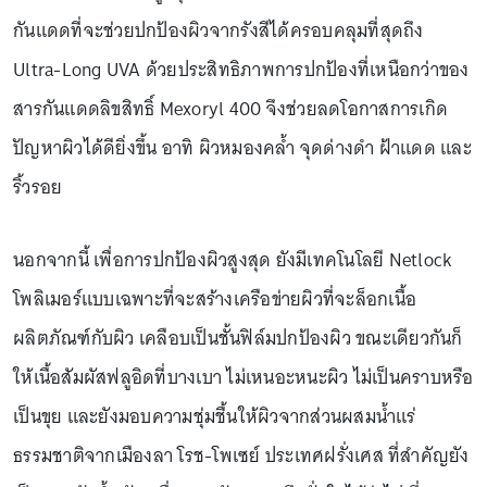
กันแดดที่จะช่วยปกป้องผิวจากรังสีได้ครอบคลุมที่สุดถึง
Ultra-Long UVA ด้วยประสิทธิภาพการปกป้องที่เหนือกว่าของ
สารกันแดดลิขสิทธิ์ Mexoryl 400 จึงช่วยลดโอกาสการเกิด
ปัญหาผิวได้ดียิ่งขึ้น อาทิ ผิวหมองคล้ำ จุดด่างดำ ฝ้าแดด และ
ริ้วรอย
นอกจากนี้ เพื่อการปกป้องผิวสูงสุด ยังมีเทคโนโลยี Netlock
โพลิเมอร์แบบเฉพาะที่จะสร้างเครือข่ายผิวที่จะล็อกเนื้อ
ผลิตภัณฑ์กับผิว เคลือบเป็นชั้นฟิล์มปกป้องผิว ขณะเดียวกันก็
ให้เนื้อสัมผัสฟลูอิดที่บางเบา ไม่เหนอะหนะผิว ไม่เป็นคราบหรือ
เป็นขุย และยังมอบความชุ่มชื้นให้ผิวจากส่วนผสมน้ำแร่
ธรรมชาติจากเมืองลา โรช-โพเซย์ ประเทศฝรั่งเศส ที่สำคัญยัง