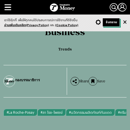
Search
Business
Trends
เราใช้คุ้กกี้
เพื่อให้ทุกคนได้ประสบการณ์การใช้งานที่ดียิ่งขึ้น
+ ก
- ก
รับทราบ
Light
Dark
ฟังข่าว
อ่านเพิ่มเติมคลิก(Privacy Policy)
และ
(Cookie Policy)
Business
Trends
กองบรรณาธิการ
Share
Save
#
La Roche-Posay
#
ลา โรช-โพเซย์
#
นวัตกรรมผลิตภัณฑ์กันแดด
#
ครีมก