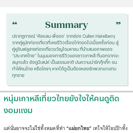
“
“
Summary
ปรากฏการณ์ ‘คัลแลน-พี่จอง’ จากช่อง Cullen HateBerry
จากคู่หูนักท่องเที่ยวที่เคยรีวิวเรื่องไก่ทอดไปเมื่อครั้งก่อน สู่
คู่หูอินฟลูสายท่องเที่ยวขวัญใจมหาชน ที่นำเสนอภาพของ
“ประเทศไทย” ในมุมมองการรีวิวของชาวเกาหลี ที่นอกจากจะ
สนุกแล้ว ยังดูมีเสน่ห์ เป็นธรรมชาติ ปนความน่ารักกุ๊กกิ๊ก จน
ทำให้คนไทย หรือใครๆ หากได้ดูเป็นต้องหลงรักพวกเขาแทบ
ทุกราย
หนุ่มเกาหลีเที่ยวไทยยังไงให้คนดูติด
งอมแงม
แต่นั่นอาจจะไม่ใช่ทั้งหมดที่ทำ
“แม่ยกไทย”
เทใจให้โอปป้าทั้ง