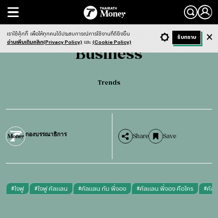
Search
Business
Trends
เราใช้คุ้กกี้
เพื่อให้ทุกคนได้ประสบการณ์การใช้งานที่ดียิ่งขึ้น
+ ก
- ก
รับทราบ
Light
Dark
ฟังข่าว
อ่านเพิ่มเติมคลิก(Privacy Policy)
และ
(Cookie Policy)
Business
Trends
กองบรรณาธิการ
Share
Save
#
ใจฟู
#
ใจฟู คัลแลน
#
คัลแลน กับ พี่จอง
#
คัลแลน พี่จอง คือใคร
#
คัล