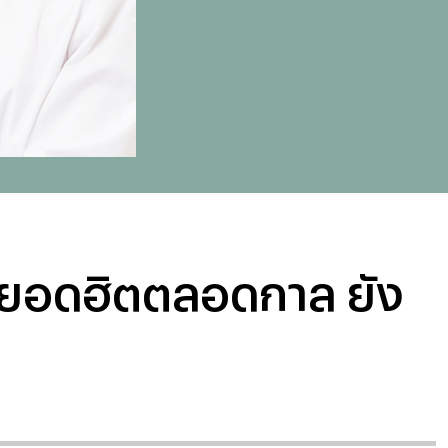
พยอดฮิตตลอดกาล ยัง