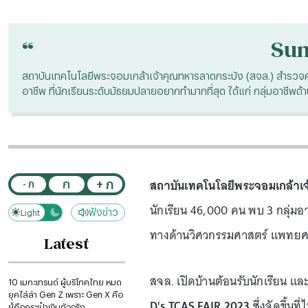
“
Su
สถาบันเทคโนโลยีพระจอมเกล้าเจ้าคุณทหารลาดกระบัง (สจล.) สำรวจ
อาชีพ ที่นักเรียนระดับมัธยมปลายอยากทำมากที่สุด ได้แก่ กลุ่มอาช
สถาบันเทคโนโลยีพระจอมเกล้าเ
+ ก
ก
- ก
นักเรียน 46,000 คน พบ 3 กลุ่มอา
ฟังข่าว
Light
Dark
ทางด้านวิศวกรรมศาสตร์ แพทยศ
Latest
สจล. เปิดบ้านต้อนรับนักเรียน แล
10 เมกะเทรนด์ ผู้บริโภคไทย หมด
ยุคไล่ล่า Gen Z เพราะ Gen X คือ
D's TCAS FAIR 2023
ซึ่งจัดขึ้นท
ผู้ถือกระเป๋าเงินตัวจริง