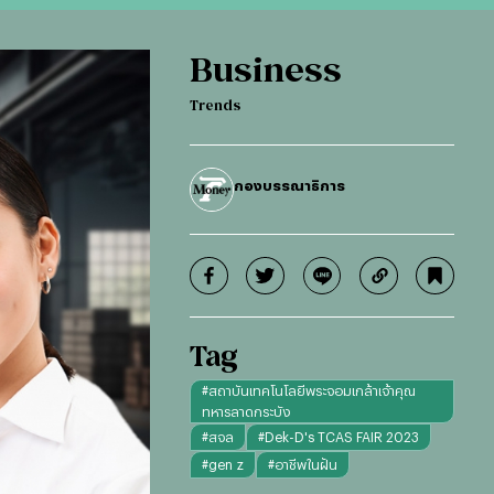
Business
Trends
กองบรรณาธิการ
Tag
#
สถาบันเทคโนโลยีพระจอมเกล้าเจ้าคุณ
ทหารลาดกระบัง
#
สจล
#
Dek-D's TCAS FAIR 2023
#
gen z
#
อาชีพในฝัน