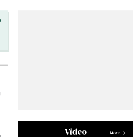
“
พ
-
Video
More
น