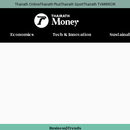
Thairath Online
Thairath Plus
Thairath Sport
Thairath TV
MIRROR
Economics
Tech & Innovation
Sustainab
Business
Trends