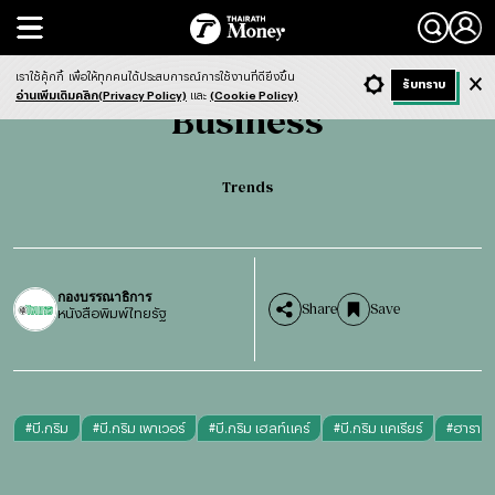
Search
Business
Trends
เราใช้คุ้กกี้
เพื่อให้ทุกคนได้ประสบการณ์การใช้งานที่ดียิ่งขึ้น
+ ก
- ก
รับทราบ
Light
Dark
ฟังข่าว
อ่านเพิ่มเติมคลิก(Privacy Policy)
และ
(Cookie Policy)
Business
Trends
กองบรรณาธิการ
Share
Save
หนังสือพิมพ์ไทยรัฐ
#
บี.กริม
#
บี.กริม เพาเวอร์
#
บี.กริม เฮลท์แคร์
#
บี.กริม แคเรียร์
#
ฮาราลด์