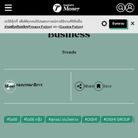
Search
Business
Trends
เราใช้คุ้กกี้
เพื่อให้ทุกคนได้ประสบการณ์การใช้งานที่ดียิ่งขึ้น
+ ก
- ก
รับทราบ
Light
Dark
ฟังข่าว
อ่านเพิ่มเติมคลิก(Privacy Policy)
และ
(Cookie Policy)
Business
Trends
กองบรรณาธิการ
Share
Save
#
โออิชิ
#
โออิชิ กรุ๊ป
#
สุภรณ์ เด่นไพศาล
#
OISHI
#
OISHI GROUP