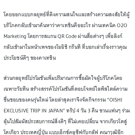
โดยออกแบบกลยุทธ์ที่ดึงความสนใจและสร้างความสงสัยให้ผู้
บริโภคกลับเข้ามาค้นหาว่าคาเทชินคืออะไร ผ่านเทคนิค O2O
Marketing โดยการสแกน QR Code ผ่านสื่อต่างๆ เพื่อลิงก์
กลับเข้ามาในหน้าเพจของโออิชิ กรีนที ที่บอกเล่าเรื่องราวคุณ
ประโยชน์ดีๆ ของคาเทชิน
ส่วนกลยุทธ์โปรโมชันเพิ่มปริมาณการซื้อมัดใจผู้บริโภคโดย
เฉพาะวัยทีน สร้างสรรค์โปรโมชันที่ตอบโจทย์ไลฟ์สไตล์ความ
ชื่นชอบของคนรุ่นใหม่ โดยล่าสุดเราจึงจัดกิจกรรม “OISHI
EXCLUSIVE TRIP IN JAPAN” ทริป 4 วัน 3 คืน ชวนแฟนๆ ร่วม
ลุ้นไปสัมผัสประสบการณ์สิ่งดีๆ ที่ไม่เคยเปลี่ยน จากเกียวโตสู่
โตเกียว ประเทศญี่ปุ่น แบบเอ็กซ์คลูซีฟกับกลัฟ คณาวุฒิอีก