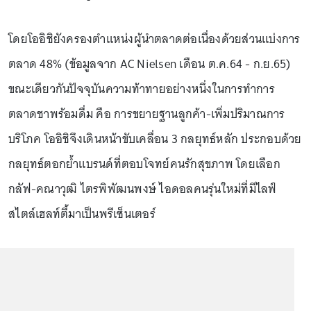
โดยโออิชิยังครองตำแหน่งผู้นำตลาดต่อเนื่องด้วยส่วนแบ่งการ
ตลาด 48% (ข้อมูลจาก AC Nielsen เดือน ต.ค.64 - ก.ย.65)
ขณะเดียวกันปัจจุบันความท้าทายอย่างหนึ่งในการทำการ
ตลาดชาพร้อมดื่ม คือ การขยายฐานลูกค้า-เพิ่มปริมาณการ
บริโภค โออิชิจึงเดินหน้าขับเคลื่อน 3 กลยุทธ์หลัก ประกอบด้วย
กลยุทธ์ตอกย้ำแบรนด์ที่ตอบโจทย์คนรักสุขภาพ โดยเลือก
กลัฟ-คณาวุฒิ ไตรพิพัฒนพงษ์ ไอดอลคนรุ่นใหม่ที่มีไลฟ์
สไตล์เฮลท์ตี้มาเป็นพรีเซ็นเตอร์