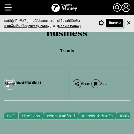
Search
Business
Trends
เราใช้คุ้กกี้
เพื่อให้ทุกคนได้ประสบการณ์การใช้งานที่ดียิ่งขึ้น
+ ก
- ก
รับทราบ
Light
Dark
ฟังข่าว
อ่านเพิ่มเติมคลิก(Privacy Policy)
และ
(Cookie Policy)
Business
Trends
กองบรรณาธิการ
Share
Save
#
NFT
#
The 1 App
#
รวิศรา จิราธิวัฒน์
#
สรรพสินค้าเซ็นทรัล
#
CRC