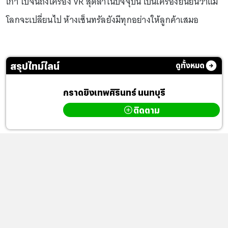
เก่า ไปจนถึงเครื่อง VR สุดล้ำในปัจจุบัน เป็นเครื่องยืนยันว่าแม้
โลกจะเปลี่ยนไป ห้างเซ็นทรัลยังมีทุกอย่างให้ลูกค้าเสมอ
สรุปไทม์ไลน์
ดูทั้งหมด
กราดยิงเทพศิรินทร์ นนทบุรี
ติดตาม