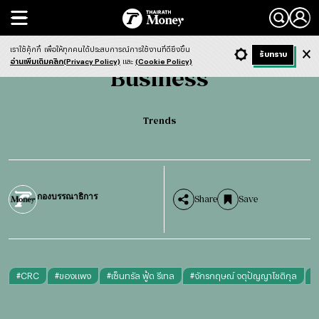
Search
Business
Trends
เราใช้คุ้กกี้
เพื่อให้ทุกคนได้ประสบการณ์การใช้งานที่ดียิ่งขึ้น
+ ก
- ก
รับทราบ
Light
Dark
ฟังข่าว
อ่านเพิ่มเติมคลิก(Privacy Policy)
และ
(Cookie Policy)
Business
Trends
กองบรรณาธิการ
Share
Save
#
CRC
#
ของแพง
#
เซ็นทรัล ฟู้ด รีเทล
#
จักรกฤษณ์ จตุปัญญาโชติกุล
#