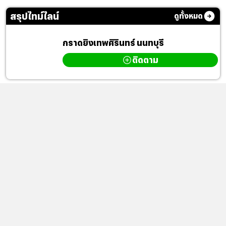
สรุปไทม์ไลน์
ดูทั้งหมด
กราดยิงเทพศิรินทร์ นนทบุรี
ติดตาม