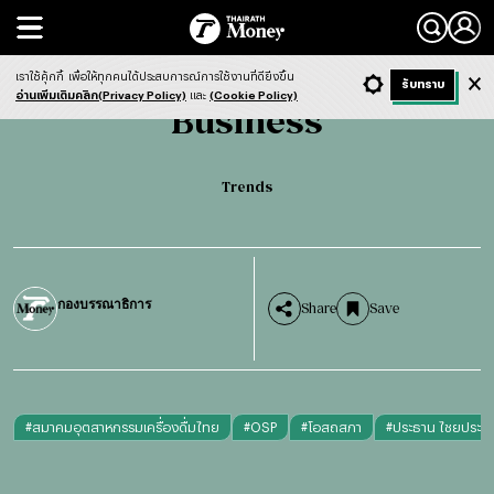
Search
Business
Trends
เราใช้คุ้กกี้
เพื่อให้ทุกคนได้ประสบการณ์การใช้งานที่ดียิ่งขึ้น
+ ก
- ก
รับทราบ
Light
Dark
ฟังข่าว
อ่านเพิ่มเติมคลิก(Privacy Policy)
และ
(Cookie Policy)
Business
Trends
กองบรรณาธิการ
Share
Save
#
สมาคมอุตสาหกรรมเครื่องดื่มไทย
#
OSP
#
โอสถสภา
#
ประธาน ไชยประสิท