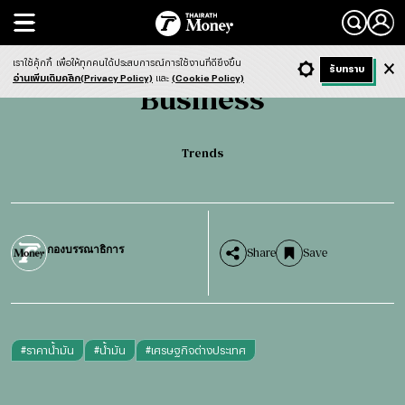
Search
Business
Trends
เราใช้คุ้กกี้
เพื่อให้ทุกคนได้ประสบการณ์การใช้งานที่ดียิ่งขึ้น
+ ก
- ก
รับทราบ
Light
Dark
ฟังข่าว
อ่านเพิ่มเติมคลิก(Privacy Policy)
และ
(Cookie Policy)
Business
Trends
กองบรรณาธิการ
Share
Save
#
ราคาน้ำมัน
#
น้ำมัน
#
เศรษฐกิจต่างประเทศ