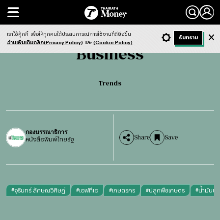
Search
Business
Trends
เราใช้คุ้กกี้
เพื่อให้ทุกคนได้ประสบการณ์การใช้งานที่ดียิ่งขึ้น
+ ก
- ก
รับทราบ
Light
Dark
ฟังข่าว
อ่านเพิ่มเติมคลิก(Privacy Policy)
และ
(Cookie Policy)
Business
Trends
กองบรรณาธิการ
Share
Save
หนังสือพิมพ์ไทยรัฐ
#
จุรินทร์ ลักษณวิศิษฏ์
#
เอฟทีเอ
#
เกษตรกร
#
ปลูกพืชเกษตร
#
น้ำมันปา