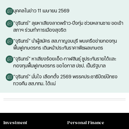
บุคคลในข่าว 11 เมษายน 2569
“จุรินทร์” ลุยหาเสียงลาดพร้าว-บึงกุ่ม ช่วยหลานชาย ขอเข้า
สภาฯ ร่วมทำการเมืองสุจริต
“จุรินทร์” นำผู้สมัคร สส.กาญจบบุรี พบเครือข่ายกองทุน
ฟื้นฟูเกษตรกร เดินหน้าประกันราคาพืชผลเกษตร
“จุรินทร์” หาเสียงร้อยเอ็ด-กาฬสินธุ์ ชูประกันรายได้และ
กองทุนฟื้นฟูเกษตรกร ขอโอกาส ปชป. เป็นรัฐบาล
“จุรินทร์” มั่นใจ เลือกตั้ง 2569 พรรคประชาธิปัตย์ปักธง
ทวงคืน สส.กทม. ได้แน่
Investment
Personal Finance