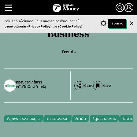
Search
Business
Trends
เราใช้คุ้กกี้
เพื่อให้ทุกคนได้ประสบการณ์การใช้งานที่ดียิ่งขึ้น
+ ก
- ก
รับทราบ
Light
Dark
ฟังข่าว
อ่านเพิ่มเติมคลิก(Privacy Policy)
และ
(Cookie Policy)
Business
Trends
กองบรรณาธิการ
Share
Save
หนังสือพิมพ์ไทยรัฐ
#
สุพพัต อ่องแสงคุณ
#
การส่องออก
#
น้ำมัน
#
ผู้ประกอบการ
#
สงคราม