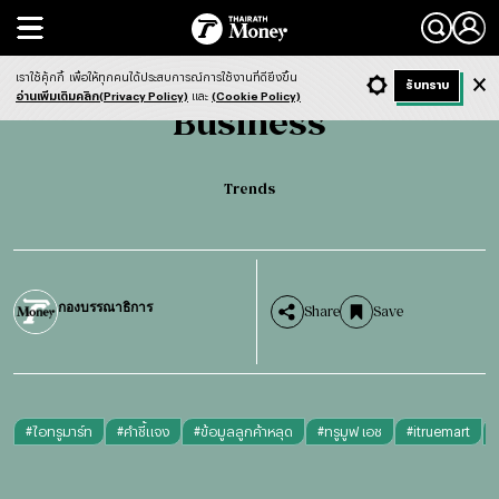
Search
Business
Trends
เราใช้คุ้กกี้
เพื่อให้ทุกคนได้ประสบการณ์การใช้งานที่ดียิ่งขึ้น
+ ก
- ก
รับทราบ
Light
Dark
ฟังข่าว
อ่านเพิ่มเติมคลิก(Privacy Policy)
และ
(Cookie Policy)
Business
Trends
กองบรรณาธิการ
Share
Save
#
ไอทรูมาร์ท
#
คำชี้แจง
#
ข้อมูลลูกค้าหลุด
#
ทรูมูฟ เอช
#
itruemart