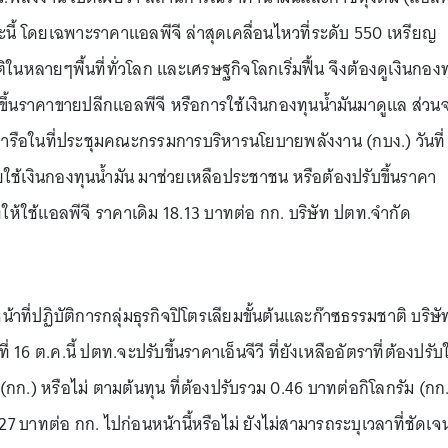
ณะนี้ โดยเฉพาะราคาแอลพีจี ล่าสุดเคลื่อนไหวที่ระดับ 550 เหรียญ
ติในหลายๆพื้นที่ทั่วโลก และเศรษฐกิจโลกเริ่มฟื้น จึงต้องดูเงินกอง
ขึ้นราคาขายปลีกแอลพีจี หรือการใช้เงินกองทุนน้ำมันมาดูแล ส่วน
ปหารือในที่ประชุมคณะกรรมการบริหารนโยบายพลังงาน (กบง.) วันที่
ดยใช้เงินกองทุนน้ำมัน มาช่วยเหลือประชาชน หรือต้องปรับขึ้นราคา
่ให้ใช้แอลพีจี ราคาเดิม 18.13 บาทต่อ กก. บริษัท ปตท.จำกัด
น้าที่ปฏิบัติการกลุ่มธุรกิจปิโตรเลียมขั้นต้นและก๊าซธรรมชาติ บริษั
 16 ต.ค.นี้ ปตท.จะปรับขึ้นราคาเอ็นจีวี ที่ยังเหลืออัตราที่ต้องปรับ
(กก.) หรือไม่ ตามต้นทุน ที่ต้องปรับรวม 0.46 บาทต่อกิโลกรัม (กก
27 บาทต่อ กก. ไปก่อนหน้านี้หรือไม่ ยังไม่สามารถระบุเวลาที่ชัดเจ