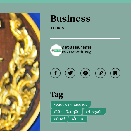
Business
Trends
กองบรรณาธิการ
หนังสือพิมพ์ไทยรัฐ
Tag
#
อนันตพร กาญจนรัตน์
#
วิรัตน์ เอื้อนฤมิต
#
ก๊าซหุงต้ม
#
เอ็นจีวี
#
ขึ้นราคา