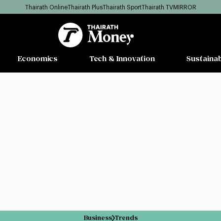
Thairath Online
Thairath Plus
Thairath Sport
Thairath TV
MIRROR
Economics
Tech & Innovation
Sustainab
Business
Trends