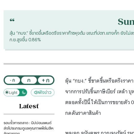
“
Su
ลุ้น “กบง.” ชี้ขาดขึ้นหรือตรึงราคาก๊าซหุงต้ม ขณะที่ปตท.แทงกั๊ก ยังไม่สรุ
ก.ย.สูงขึ้น 0.86%
ลุ้น “กบง.” ชี้ขาดขึ้นหรือตรึงราค
+ ก
ก
- ก
จากการปรับขึ้นภาษีเบียร์ เหล้า บุ
ฟังข่าว
Light
Dark
ตลอดทั้งปีนี้ ให้เป็นการขยายตั
Latest
กดดันราคาสินค้า
รอบรั้วการตลาด : นิปปอนเพนต์
ส่งโปรแกรมดูแลคุณภาพฟิล์มสีห
พลเอก อนันตพร กาญจนรัตน์ รมว.
ลังการขาย