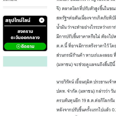
จี) ตลาดโลกที่ปรับตัวสูงขึ้นในข
สหรัฐฯต่อตันเนื่องจากเกิดภัยพิบั
สรุปไทม์ไลน์
น้ำมัน ว่าจะทำอย่างไรระหว่างการ
สงคราม
มีการปรับขึ้นราคาหรือไม่ ต้องไ
ตะวันออกกลาง
ต.ค.นี้ ที่อาจมีการตรึงราคาไว้ โ
ติดตาม
ส่วนกรณีร้านค้า หาบเร่แผงลอย ที
(มหาชน) จะช่วยดูแลจนถึงสิ้นปีนี้
นายวิรัตน์ เอื้อนฤมิต ประธานเจ้าห
ปตท. จำกัด (มหาชน) กล่าวว่า วันที่
ครบต้นทุนอีก 19 ส.ต.ต่อกิโลกรัม 
หลังจากปรับขึ้นครั้งแรกไปแล้ว 0.