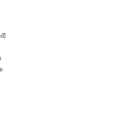
งปี
ง
วย