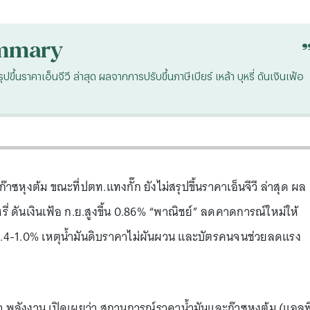
mmary
ปขึ้นราคาเอ็นจีวี ล่าสุด ผลจากการปรับขึ้นภาษีเบียร์ เหล้า บุหรี่ ดันเงินเฟ้อ
าก๊าซหุงต้ม ขณะที่ปตท.แทงกั๊ก ยังไม่สรุปขึ้นราคาเอ็นจีวี ล่าสุด ผล
หรี่ ดันเงินเฟ้อ ก.ย.สูงขึ้น 0.86% “พาณิชย์” ลดคาดการณ์ใหม่ให้
ว 0.4-1.0% เหตุน้ำมันดิบราคาไม่ผันผวน และบัตรคนจนช่วยลดแรง
พลังงาน เปิดเผยว่า สถานการณ์ราคาน้ำมันและก๊าซหุงต้ม (แอลพ