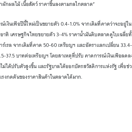
คาผักผลไม้ เนื้อสัตว์ ราคาขึ้นลงตามกลไกตลาด”
รณ์เงินเฟ้อปีนี้ใหม่เป็นขยายตัว 0.4-1.0% จากเดิมที่คาดว่าจะอยู่ใน
าทิ เศรษฐกิจไทยขยายตัว 3-4% ราคาน้ำมันดิบตลาดดูไบเฉลี่ยทั้
่อบาร์เรล จากเดิมที่คาด 50-60 เหรียญฯ และอัตราแลกเปลี่ยน 33.4-
.5-37.5 บาทต่อเหรียญฯ โดยสาเหตุที่ปรับ คาดการณ์เงินเฟ้อลดล
่ได้ปรับตัวสูงขึ้น และรัฐบาลได้ออกบัตรสวัสดิการแห่งรัฐ เพื่อช่
ยลดแรงกดดันของราคาสินค้าในตลาดได้มาก.