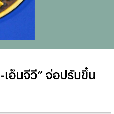
อ็นจีวี” จ่อปรับขึ้น