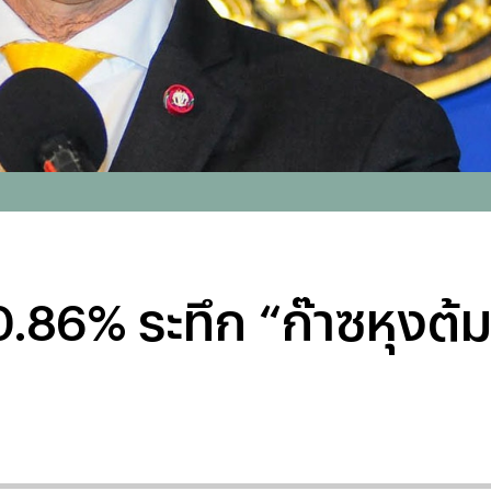
.86% ระทึก “ก๊าซหุงต้ม-เ