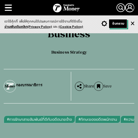
Search
Business
Business Strategy
เราใช้คุ้กกี้
เพื่อให้ทุกคนได้ประสบการณ์การใช้งานที่ดียิ่งขึ้น
+ ก
- ก
รับทราบ
Light
Dark
ฟังข่าว
อ่านเพิ่มเติมคลิก(Privacy Policy)
และ
(Cookie Policy)
Business
Business Strategy
กองบรรณาธิการ
Share
Save
#
การรักษาสายสัมพันธ์ที่ดีกับอดีตนายจ้าง
#
ทักษะของอดีตพนักงาน
#
ความต้อ