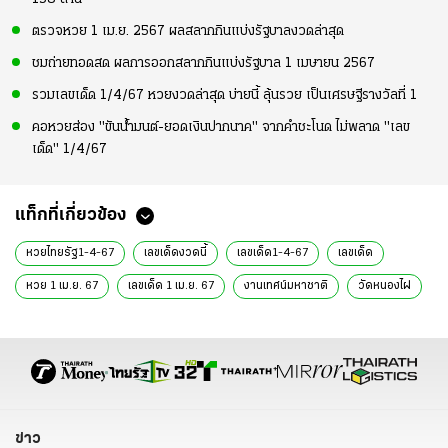
ตรวจหวย 1 เม.ย. 2567 ผลสลากกินแบ่งรัฐบาลงวดล่าสุด
ชมถ่ายทอดสด ผลการออกสลากกินแบ่งรัฐบาล 1 เมษายน 2567
รวมเลขเด็ด 1/4/67 หวยงวดล่าสุด บ่ายนี้ ลุ้นรวย เป็นเศรษฐีรางวัลที่ 1
คอหวยส่อง "ขันน้ำมนต์-ยอดเงินปากนาค" จากคำชะโนด ไม่พลาด "เลข
เด็ด" 1/4/67
แท็กที่เกี่ยวข้อง
หวยไทยรัฐ1-4-67
เลขเด็ดงวดนี้
เลขเด็ด1-4-67
เลขเด็ด
หวย 1 เม.ย. 67
เลขเด็ด 1 เม.ย. 67
งานเทศน์มหาชาติ
วัดหนองไผ่
พิมาย
นครราชสีมา
ข่าววันนี้
ข่าวหวย
หวยงวดล่าสุด
หวย
ข่าว