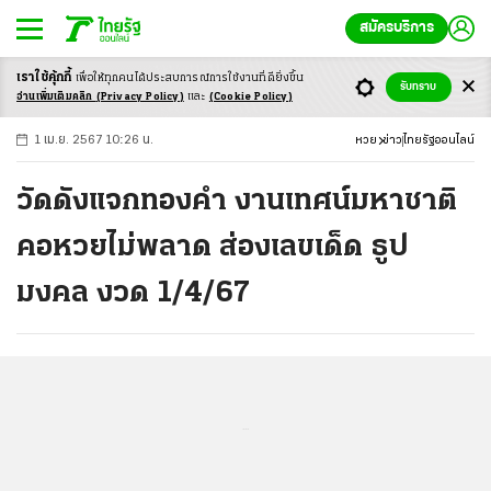
สมัครบริการ
เราใช้คุ้กกี้
เพื่อให้ทุกคนได้ประสบ
การณ์การใช้งานที่ดียิ่งขึ้น
+
ก
ก
-ก
รับทราบ
อ่านเพิ่มเติมคลิก
(Privacy Policy)
และ
(Cookie Policy)
1 เม.ย. 2567 10:26 น.
หวย
ข่าว
ไทยรัฐออนไลน์
วัดดังแจกทองคำ งานเทศน์มหาชาติ
คอหวยไม่พลาด ส่องเลขเด็ด ธูป
มงคล งวด 1/4/67
...