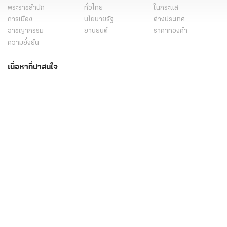
พระราชสำนัก
ทั่วไทย
ในกระแส
การเมือง
นโยบายรัฐ
ต่างประเทศ
อาชญากรรม
ยานยนต์
ราคาทองคำ
ความยั่งยืน
เนื้อหาที่น่าสนใจ
รายงานพิเศษ
หนังสือพิมพ์
คอลัมน์
บันเทิง
ดวง
หวย
นิยาย
วิดีโอ
Podcast
ไลฟ์สไตล์
มัลติมีเดีย
กีฬา
ฟุตบอลต่่างประเทศ
ฟุตบอลไทย
คอลัมน์
ไฟต์สปอร์ต
กีฬาโลก
วิดีโอ
แกลเลอรี่
Carabao 7-a-Side Cup
ช็อปปิ้ง
ไทยรัฐอีเวนต์