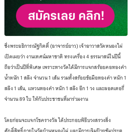
ซึ่งพระอธิการณัฐกิตติ์ (อาจารย์ยาว) เจ้าอาวาสวัดหนองไผ่
เปิดเผยว่า งานเทศน์มหาชาติ ทรงเครื่อง 4 ธรรมาสน์ในปีนี้
ถือว่าเป็นปีที่พิเศษ เพราะทางวัดได้มีการแจกสร้อยคอทองคำ
น้ำหนัก 1 สลึง จำนวน 1 เส้น รวมทั้งสร้อยข้อมือทองคำ หนัก 1
สลึง 1 เส้น, แหวนทองคำ หนัก 1 สลึง อีก 1 วง และลอตเตอรี่
จำนวน 89 ใบ ให้กับประชาชนที่มาร่วมงาน
โดยก่อนจะแจกโชครางวัล ได้ประกอบพิธีบวงสรวงสิ่ง
ศักดิ์สิทธิ์ภายในวัดบ้านหนองไผ่ และมีการเจิมป้ายซุ้มประตู