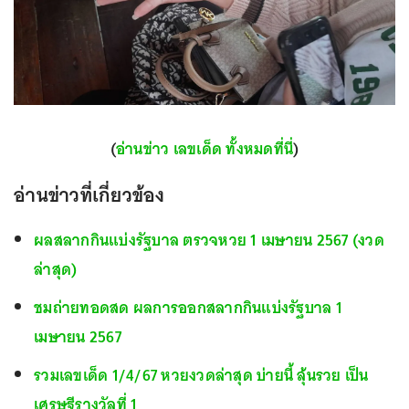
(
อ่านข่าว เลขเด็ด ทั้งหมดที่นี่
)
อ่านข่าวที่เกี่ยวข้อง
ผลสลากกินแบ่งรัฐบาล ตรวจหวย 1 เมษายน 2567 (งวด
ล่าสุด)
ชมถ่ายทอดสด ผลการออกสลากกินแบ่งรัฐบาล 1
เมษายน 2567
รวมเลขเด็ด 1/4/67 หวยงวดล่าสุด บ่ายนี้ ลุ้นรวย เป็น
เศรษฐีรางวัลที่ 1