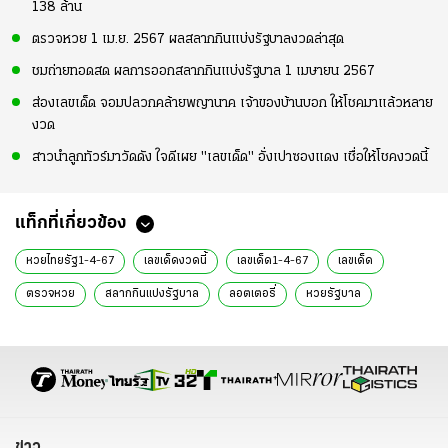
138 ล้าน
ตรวจหวย 1 เม.ย. 2567 ผลสลากกินแบ่งรัฐบาลงวดล่าสุด
ชมถ่ายทอดสด ผลการออกสลากกินแบ่งรัฐบาล 1 เมษายน 2567
ส่องเลขเด็ด จอมปลวกคล้ายพญานาค เจ้าของบ้านบอก ให้โชคมาแล้วหลาย
งวด
สาวนำลูกทัวร์มาวัดดัง ใจดีเผย "เลขเด็ด" อั่งเปาซองแดง เชื่อให้โชคงวดนี้
แท็กที่เกี่ยวข้อง
หวยไทยรัฐ1-4-67
เลขเด็ดงวดนี้
เลขเด็ด1-4-67
เลขเด็ด
ตรวจหวย
สลากกินแบ่งรัฐบาล
ลอตเตอรี่
หวยรัฐบาล
เลขเด็ด 1 เม.ย. 67
หวย 1 เม.ย. 67
ศาลพ่อปู่ศรีสุทโธ
วัดศรีดาราม
อุดรธานี
หวย
ข่าว