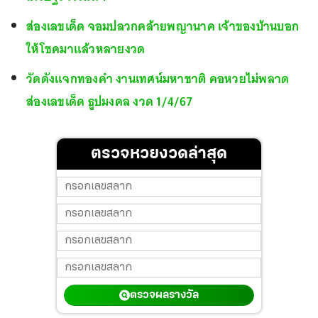
ส่องเลขเด็ด จอมปลวกคล้ายพญานาค เจ้าของบ้านบอก
ให้โชคมาแล้วหลายงวด
วัดดังแจกทองคำ งานเทศน์มหาชาติ คอหวยไม่พลาด
ส่องเลขเด็ด ธูปมงคล งวด 1/4/67
ตรวจหวยงวดล่าสุด
ตรวจผลรางวัล