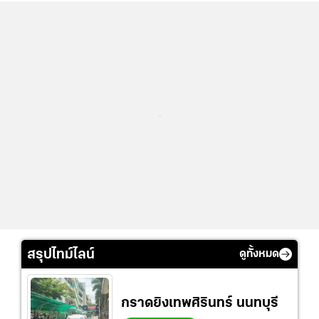
...
สรุปไทม์ไลน์
ดูทั้งหมด
กราดยิงเทพศิรินทร์ นนทบุรี