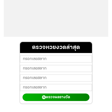
ตรวจหวยงวดล่าสุด
ตรวจผลรางวัล