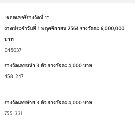
"ลอตเตอรี่รางวัลที่ 1"
งวดประจำวันที่ 1 พฤศจิกายน 2564 รางวัลละ 6,000,000
บาท
045037
รางวัลเลขหน้า 3 ตัว รางวัลละ 4,000 บาท
458 247
รางวัลเลขท้าย 3 ตัว รางวัลละ 4,000 บาท
755 331