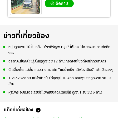
ติดตาม
ข่าวที่เกี่ยวข้อง
หนุ่มถูกหวย 16 ใบ หลัง "ท้าวหิรัญพนาสูร" ให้โชค ไม่พลาดขอเลขเด็ดอีก
งวด
อิจฉาคนโชคดี หนุ่มใหญ่ถูกหวย 12 ล้าน กอดเงินโชว์ก่อนฝากธนาคาร
นักเสี่ยงโชคเฮลั่น แนวทางเลขเด็ด "แม่น้ำหนึ่ง-เจ๊ฟองเบียร์" เข้าเป้าตรงๆ
TikTok พารวย แม่ค้าข้าวมันไก่จุดธูป 16 ดอก อธิษฐานขอถูกหวย รับ 12
ล้าน
ผู้สมัคร อบต.เฮ หลานให้โชคหยิบลอตเตอรี่ให้ ถูกที่ 1 รับเงิน 6 ล้าน
แท็กที่เกี่ยวข้อง