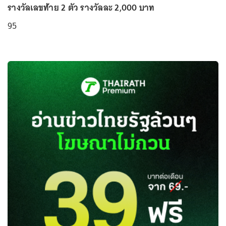
รางวัลเลขท้าย 2 ตัว รางวัลละ 2,000 บาท
95