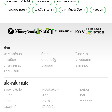
หวยไทยรัฐ1-11-64
ตรวจหวย
ตรวจลอตเตอรี่
ตรวจหวย1พย64
เลขเด็ด1-11-64
สลากกินแบ่งรัฐบาล
หวยออก
หวย
ข่าว
พระราชสำนัก
ทั่วไทย
ในกระแส
การเมือง
นโยบายรัฐ
ต่างประเทศ
อาชญากรรม
ยานยนต์
ราคาทองคำ
ความยั่งยืน
เนื้อหาที่น่าสนใจ
รายงานพิเศษ
หนังสือพิมพ์
คอลัมน์
บันเทิง
ดวง
หวย
นิยาย
วิดีโอ
Podcast
ไลฟ์สไตล์
มัลติมีเดีย