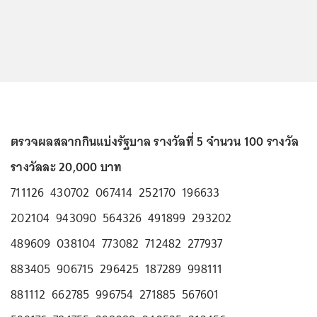
ตรวจผลสลากกินแบ่งรัฐบาล รางวัลที่ 5 จำนวน 100 รางวัล
รางวัลละ 20,000 บาท
711126 430702 067414 252170 196633
202104 943090 564326 491899 293202
489609 038104 773082 712482 277937
883405 906715 296425 187289 998111
881112 662785 996754 271885 567601