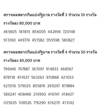
ตรวจผลสลากกินแบ่งรัฐบาล รางวัลที่ 3 จำนวน 10 รางวัล
รางวัลละ 80,000 บาท
465605 181815 856005 442694 720148
913160 449774 451582 055598 580827
ตรวจผลสลากกินแบ่งรัฐบาล รางวัลที่ 4 จำนวน 50 รางวัล
รางวัลละ 40,000 บาท
796946 797887 367097 914833 468567
878118 451637 563263 970868 421053
625516 579025 855876 269297 879884
586241 408466 216950 416741 418427
035635 108526 776290 616270 413142