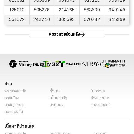
815081
705369
059542
817225
703419
125010
805278
314165
863600
949149
551572
243746
365593
070742
845369
ตรวจหวยย้อนหลัง
ข่าว
พระราชสำนัก
ทั่วไทย
ในกระแส
การเมือง
นโยบายรัฐ
ต่างประเทศ
อาชญากรรม
ยานยนต์
ราคาทองคำ
ความยั่งยืน
เนื้อหาที่น่าสนใจ
รายงานพิเศษ
หนังสือพิมพ์
คอลัมน์