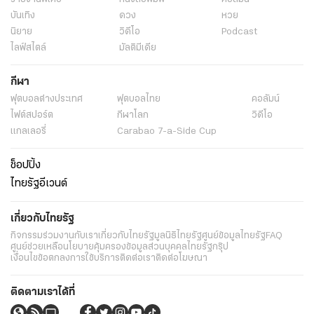
บันเทิง
ดวง
หวย
นิยาย
วิดีโอ
Podcast
ไลฟ์สไตล์
มัลติมีเดีย
กีฬา
ฟุตบอลต่่างประเทศ
ฟุตบอลไทย
คอลัมน์
ไฟต์สปอร์ต
กีฬาโลก
วิดีโอ
แกลเลอรี่
Carabao 7-a-Side Cup
ช็อปปิ้ง
ไทยรัฐอีเวนต์
เกี่ยวกับไทยรัฐ
กิจกรรม
ร่วมงานกับเรา
เกี่ยวกับไทยรัฐ
มูลนิธิไทยรัฐ
ศูนย์ข้อมูลไทยรัฐ
FAQ
ศูนย์ช่วยเหลือ
นโยบายคุ้มครองข้อมูลส่วนบุคคลไทยรัฐกรุ๊ป
เงื่อนไขข้อตกลงการใช้บริการ
ติดต่อเรา
ติดต่อโฆษณา
ติดตามเราได้ที่