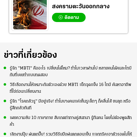
สงครามตะวันออกกลาง
ติดตาม
ข่าวที่เกี่ยวข้อง
รู้จัก "MBTI" คืออะไร เปลี่ยนได้ไหม? ทำไมเวลาผ่านไป หลายคนได้คนละไทป์
กับที่เคยทำแบบทดสอบ
วิธีเลือกงานให้เหมาะกับตัวเองด้วย MBTI เช็กจุดแข็ง 16 ไทป์ ค้นหาอาชีพ
ที่ใช่ก่อนเปลี่ยนงาน
รู้จัก "โรคกลัวรู" มีอยู่จริง! ทำไมบางคนแค่เห็นรูเล็กๆ ก็คลื่นไส้ ขนลุก หรือ
รู้สึกกลัวทันที
เผยความลับ 10 ภาษากาย สังเกตท่าทางคู่สนทนา รู้ทันคน โดยไม่ต้องพูดสัก
คำ
เลิกงานปุ๊บ ฝนตกปั๊บ! รวมวิธีรับมือฝนตกตอนเย็น แจกทริคเอาตัวรอดไม่ให้