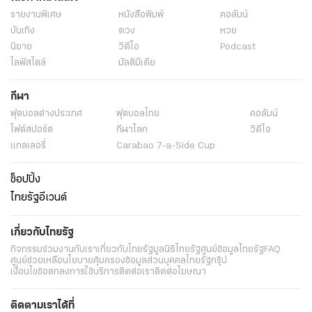
รายงานพิเศษ
หนังสือพิมพ์
คอลัมน์
บันเทิง
ดวง
หวย
นิยาย
วิดีโอ
Podcast
ไลฟ์สไตล์
มัลติมีเดีย
กีฬา
ฟุตบอลต่่างประเทศ
ฟุตบอลไทย
คอลัมน์
ไฟต์สปอร์ต
กีฬาโลก
วิดีโอ
แกลเลอรี่
Carabao 7-a-Side Cup
ช็อปปิ้ง
ไทยรัฐอีเวนต์
เกี่ยวกับไทยรัฐ
กิจกรรม
ร่วมงานกับเรา
เกี่ยวกับไทยรัฐ
มูลนิธิไทยรัฐ
ศูนย์ข้อมูลไทยรัฐ
FAQ
ศูนย์ช่วยเหลือ
นโยบายคุ้มครองข้อมูลส่วนบุคคลไทยรัฐกรุ๊ป
เงื่อนไขข้อตกลงการใช้บริการ
ติดต่อเรา
ติดต่อโฆษณา
ติดตามเราได้ที่