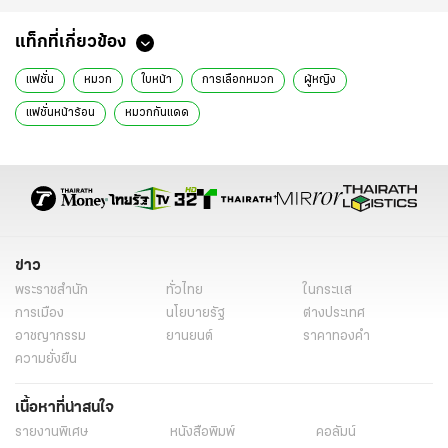
แท็กที่เกี่ยวข้อง
แฟชั่น
หมวก
ใบหน้า
การเลือกหมวก
ผู้หญิง
แฟชั่นหน้าร้อน
หมวกกันแดด
ข่าว
พระราชสำนัก
ทั่วไทย
ในกระแส
การเมือง
นโยบายรัฐ
ต่างประเทศ
อาชญากรรม
ยานยนต์
ราคาทองคำ
ความยั่งยืน
เนื้อหาที่น่าสนใจ
รายงานพิเศษ
หนังสือพิมพ์
คอลัมน์