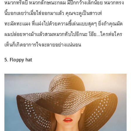
หมวกทริลบี้ หมวกลักษณะกลม มีปีกกว้างเล็กน้อย หมวกทรง
นี้บอกเลยว่าเมื่อใส่ออกมาแล้ว คุณจะดูเป็นสาวเท่
ทะมัดทะแมง ที่แฝงไปด้วยความขี้เล่นแบบสุดๆ ยิ่งถ้าคุณมัด
ผมปล่อยหางม้าแล้วสวมหมวกทับไปอีกนะ โอ๊ย...ใครต่อใคร
เห็นก็เกิดอาการใจละลายอย่างแน่นอน
5. Floppy hat