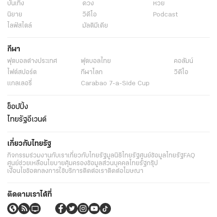
บันเทิง
ดวง
หวย
นิยาย
วิดีโอ
Podcast
ไลฟ์สไตล์
มัลติมีเดีย
กีฬา
ฟุตบอลต่่างประเทศ
ฟุตบอลไทย
คอลัมน์
ไฟต์สปอร์ต
กีฬาโลก
วิดีโอ
แกลเลอรี่
Carabao 7-a-Side Cup
ช็อปปิ้ง
ไทยรัฐอีเวนต์
เกี่ยวกับไทยรัฐ
กิจกรรม
ร่วมงานกับเรา
เกี่ยวกับไทยรัฐ
มูลนิธิไทยรัฐ
ศูนย์ข้อมูลไทยรัฐ
FAQ
ศูนย์ช่วยเหลือ
นโยบายคุ้มครองข้อมูลส่วนบุคคลไทยรัฐกรุ๊ป
เงื่อนไขข้อตกลงการใช้บริการ
ติดต่อเรา
ติดต่อโฆษณา
ติดตามเราได้ที่