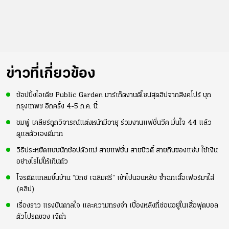
ข่าวที่เกี่ยวข้อง
ช้อปปิ้งไอเดีย Public Garden มาร์เก็ตงานดีไซน์สุดฮิปจากสิงคโปร์ บุก
กรุงเทพฯ อีกครั้ง 4-5 ก.ค. นี้
ชมพู่ เคลียร์ถูกวิจารณ์แต่งหน้ามีอายุ ร่วมงานแฟชั่นวีค มั่นใจ 44 แล้ว
ดูแลตัวเองดีมาก
วิธีประหยัดแบบนักช้อปตัวแม่ สายแฟชั่น สายบิวตี้ สายกินของแซ่บ ใช้เงิน
อย่างไรไม่ให้เกินตัว
โจรติดแกลมขึ้นบ้าน “มิกซ์ เฉลิมศรี” เข้าไปนอนหลับ ซ้ำฉกเสื้อเฟอร์มาใส่
(คลิป)
เรื่องราว แรงบันดาลใจ และความทรงจำ เบื้องหลังที่ซ่อนอยู่ในเสื้อฟุตบอล
ตัวโปรดของ เจ๊ดำ