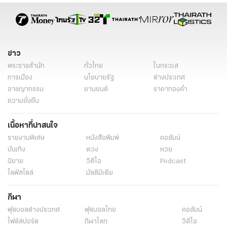
ดวงวันอังคาร
ดวงวันพุธ
ดวงวันพฤหัสบดี
ดวงวันศุกร์
ดวงวันเสาร์
ดวงวันอาทิตย์
ดวงดาวของท่าน
เรื่องเด่น
เรื่องเด่นวันนี้
ดูดวงตามวันเกิด
ดูดวง 2569
ดวงปี 2569
ข่าว
พระราชสำนัก
ทั่วไทย
ในกระแส
การเมือง
นโยบายรัฐ
ต่างประเทศ
อาชญากรรม
ยานยนต์
ราคาทองคำ
ความยั่งยืน
เนื้อหาที่น่าสนใจ
รายงานพิเศษ
หนังสือพิมพ์
คอลัมน์
บันเทิง
ดวง
หวย
นิยาย
วิดีโอ
Podcast
ไลฟ์สไตล์
มัลติมีเดีย
กีฬา
ฟุตบอลต่่างประเทศ
ฟุตบอลไทย
คอลัมน์
ไฟต์สปอร์ต
กีฬาโลก
วิดีโอ