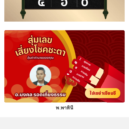
ไปเขย่าเซียมซี
พ.พาทินี