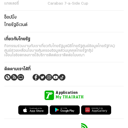
แกลเลอรี่
Carabao 7-a-Side Cup
ช็อปปิ้ง
ไทยรัฐอีเวนต์
เกี่ยวกับไทยรัฐ
กิจกรรม
ร่วมงานกับเรา
เกี่ยวกับไทยรัฐ
มูลนิธิไทยรัฐ
ศูนย์ข้อมูลไทยรัฐ
FAQ
ศูนย์ช่วยเหลือ
นโยบายคุ้มครองข้อมูลส่วนบุคคลไทยรัฐกรุ๊ป
เงื่อนไขข้อตกลงการใช้บริการ
ติดต่อเรา
ติดต่อโฆษณา
ติดตามเราได้ที่
Application
My THAIRATH