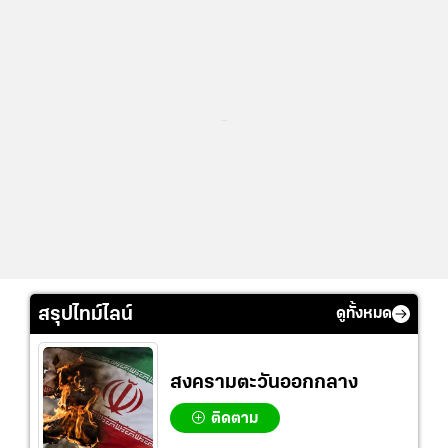
...
สรุปไทม์ไลน์
ดูทั้งหมด
สงครามตะวันออกกลาง
ติดตาม