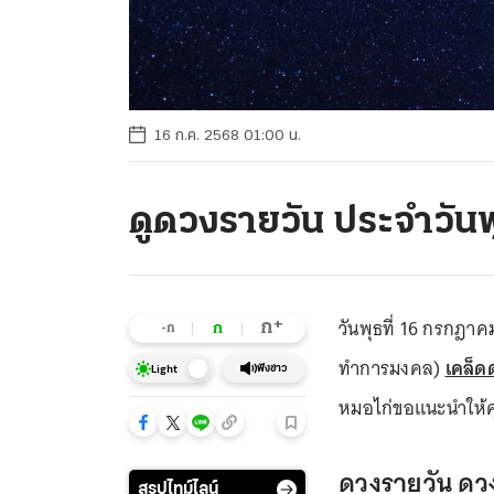
16 ก.ค. 2568 01:00 น.
ดูดวงรายวัน ประจำวัน
วันพุธที่ 16 กรกฎาค
+
ก
ก
-ก
ทำการมงคล)
เคล็ด
ฟังข่าว
Light
หมอไก่ขอแนะนำให้คุ
ดวงรายวัน ดว
สรุปไทม์ไลน์