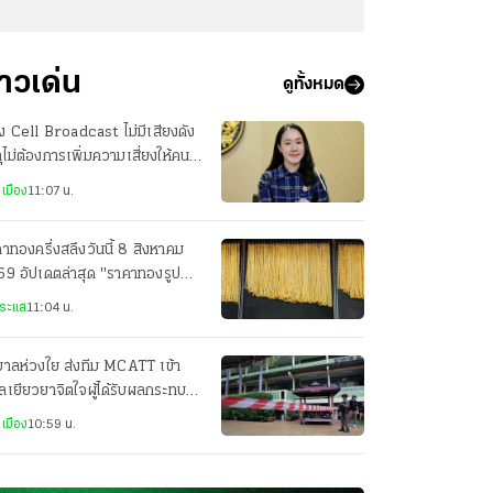
่าวเด่น
ดูทั้งหมด
 Cell Broadcast ไม่มีเสียงดัง
ุไม่ต้องการเพิ่มความเสี่ยงให้คนที่
บซ่อน
เมือง
11:07 น.
าทองครึ่งสลึงวันนี้ 8 สิงหาคม
9 อัปเดตล่าสุด "ราคาทองรูป
รณ" กี่บาทแล้ว
ระแส
11:04 น.
บาลห่วงใย ส่งทีม MCATT เข้า
ลเยียวยาจิตใจผู้ได้รับผลกระทบ
ุสลดโรงเรียนเทพศิรินทร์ นนทบุรี
เมือง
10:59 น.