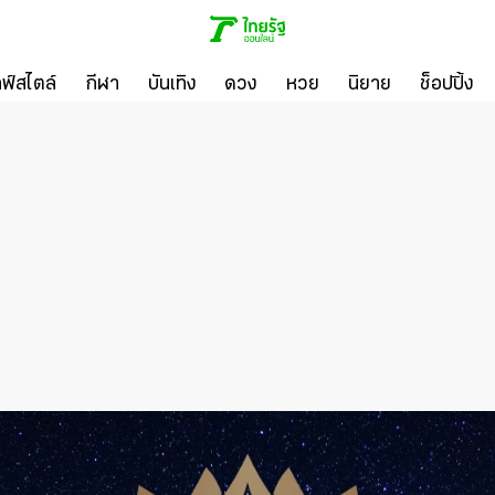
ลฟ์สไตล์
กีฬา
บันเทิง
ดวง
หวย
นิยาย
ช็อปปิ้ง