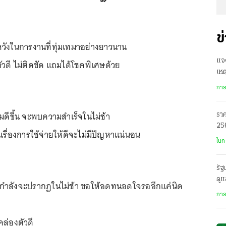
ข
วังในการงานที่ทุ่มเทมาอย่างยาวนาน
แจง
ตัวดี ไม่ติดขัด แถมได้โชคพิเศษด้วย
เหต
หล
การ
มดีขึ้น จะพบความสำเร็จในไม่ช้า
ราค
256
ื่องการใช้จ่ายให้ดีจะไม่มีปัญหาแน่นอน
พร
ในก
รัฐ
ดูแ
กำลังจะปรากฏในไม่ช้า ขอให้อดทนอดใจรออีกแค่นิด
เหต
การ
ล่องตัวดี