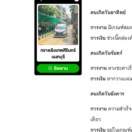
คนเกิดวันอาทิตย์
การงาน
มีเกณฑ์สมห
การเงิน
ช่วงนี้คล่อง
กราดยิงเทพศิรินทร์
คนเกิดวันจันทร์
นนทบุรี
การงาน
ดวงชะตาเริ่
ติดตาม
การเงิน
หากวางแผนเร
คนเกิดวันอังคาร
การงาน
ความสำเร็จ
เดียว
การเงิน
อยู่ในเกณฑ์ค