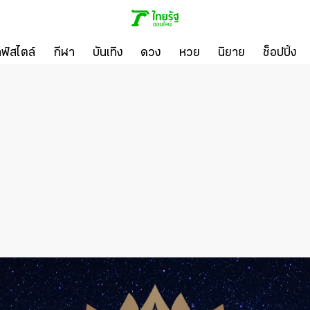
ลฟ์สไตล์
กีฬา
บันเทิง
ดวง
หวย
นิยาย
ช็อปปิ้ง