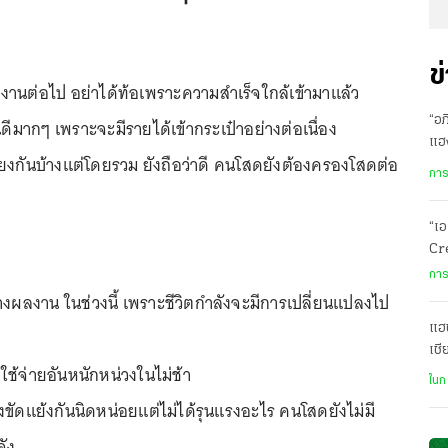
ข
านต่อไป อย่าได้ท้อเพราะความสำเร็จใกล้เข้ามาแล้ว
“อภ
ินดีมากๆ เพราะจะมีรายได้เข้ากระเป๋าอย่างต่อเนื่อง
แฮง
ียงกันบ้างแต่โดยรวม ยังถือว่าดี คนโสดยังต้องครองโสดต่อ
ศร
การ
“เอ
Cre
ดัน
การ
างผลงาน ในช่วงนี้ เพราะชีวิตกำลังจะมีการเปลี่ยนแปลงไป
แฮช
เชี
ช้จ่ายอันหนักหน่วงในไม่ช้า
รร.
ในก
่องขัดแย้งกันนิดหน่อยแต่ไม่ได้รุนแรงอะไร คนโสดยังไม่มี
ัง