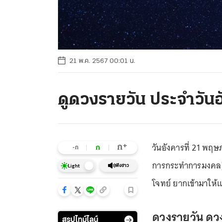
21 พ.ค. 2567 00:01 น.
ดูดวงรายวัน ประจำวัน
วันอังคารที่ 21 พฤษภ
+
ก
ก
-ก
การกระทำการมงคล) เ
ฟังข่าว
Light
โจทย์ ยากเข้ามาให้
ดวงรายวัน ดว
สรุปไทม์ไลน์