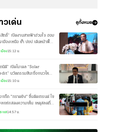
่าวเด่น
ดูทั้งหมด
ิสิทธิ์” เปิดงานสายฟ้าฮ่วมใจ ฮอม
เมืองเหนือ ย้ำ ปชป.เดินหน้าฟื้น
ัทธาเป็นพรรคหลัก
เมือง
15:12 น.
กนิติ” เปิดโมเดล “Solar
dit” นวัตกรรมสินเชื่อแนวใหม่
ติดตั้งโซลาร์เซลล์ภาคครัวเรือน
เมือง
15:10 น.
แท็ก "กราดยิง" ขึ้นติดเทรนด์ โซ
ยลแห่แสดงความเห็น เหตุสลดที่
เทพศิรินทร์
ระแส
14:57 น.