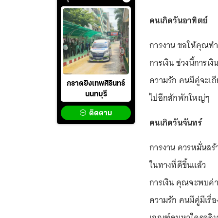
คนเกิดวันอาทิตย์
การงาน ขอให้คุณทำง
การเงิน ช่วงนี้การเง
ความรัก คนมีคู่จะเถ
กราดยิงเทพศิรินทร์
นนทบุรี
ไปอีกสักพักใหญ่ๆ
ติดตาม
คนเกิดวันจันทร์
การงาน ควรหมั่นสร้
ในทางที่ดีขึ้นแล้ว
การเงิน คุณจะพบค่าใ
ความรัก คนมีคู่มีเรื
เกณฑ์คบหาใครจริงจ